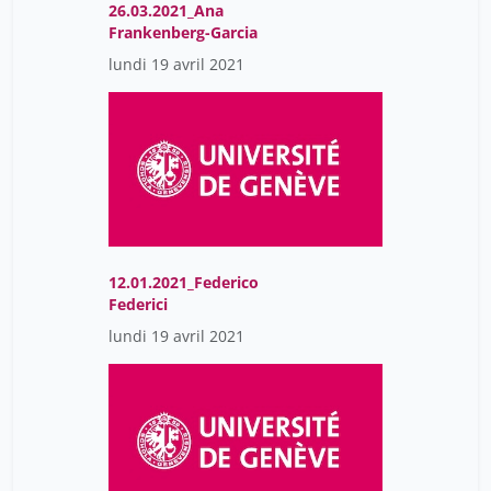
26.03.2021_Ana
Frankenberg-Garcia
Federica Rossi
41
lundi 19 avril 2021
Federici Federico
5
Federico Carducci
73
Federico Sanchez Nieto
11
Federico Sanchez Nieto
98
Federico Simonetta
19
Filice Federica
15
12.01.2021_Federico
Flaminia Inno Elisa
4
Federici
Floriane Muller
lundi 19 avril 2021
60
Flückiger Yves
1
Fonseca Favre Mariana
9
Frankenberg-Garcia Ana
5
Frizon de Lamotte Nicolas
1