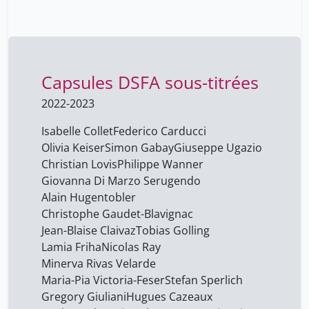
Marco Sassòli
1
Margot Voisin
60
Maria-Pia Victoria-Feser
60
Marta Pittavino
60
Capsules DSFA sous-titrées
Mattia Fritz
60
2022-2023
Maxime Walder
60
Isabelle Collet
Federico Carducci
Minerva Rivas Velarde
60
Olivia Keiser
Simon Gabay
Giuseppe Ugazio
Christian Lovis
Philippe Wanner
Miranda Ferdinando
4
Giovanna Di Marzo Serugendo
Nicolas Ray
60
Alain Hugentobler
Christophe Gaudet-Blavignac
Nom Prénom
1
Jean-Blaise Claivaz
Tobias Golling
Oliver Hartley
19
Lamia Friha
Nicolas Ray
Olivia Keiser
Minerva Rivas Velarde
60
Maria-Pia Victoria-Feser
Stefan Sperlich
Olivier Michielin
12
Gregory Giuliani
Hugues Cazeaux
Olivier Sarah
15