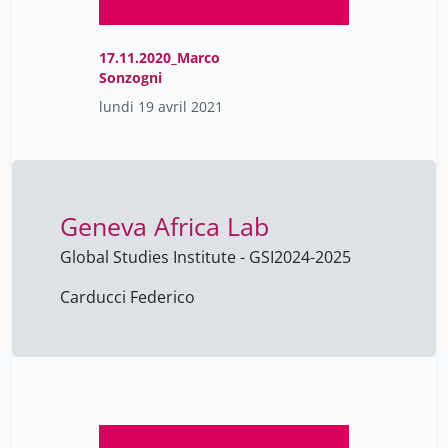
Frédéric Giraut
13
17.11.2020_Marco
Gaby Palmer-Lourenco
7
Sonzogni
Giovanna Di Marzo
lundi 19 avril 2021
60
Serugendo
Giuseppe Ugazio
60
Greffier Françoise
1
Geneva Africa Lab
Gregory Giuliani
60
Hediger Cécile
Global Studies Institute - GSI
2024-2025
15
Hossaini Fatimah
1
Carducci Federico
Hugues Cazeaux
60
Isabelle Collet
60
Isabelle Crousaz
19
Jamil Zaghir
60