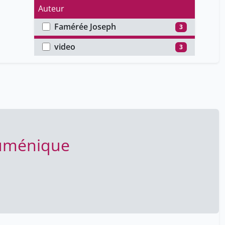
Auteur
Famérée Joseph
3
Type de média
video
3
cuménique