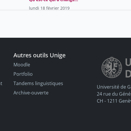
depuis Vatican II?
lundi 18 février 2019
Autres outils Unige
Moodle
Portfolio
nt
Tandems linguistiques
Université de 
Archive-ouverte
24 rue du Géné
CH - 1211 Genè