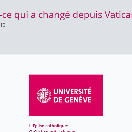
t-ce qui a changé depuis Vatican
019
L'Eglise catholique:
Qu'est-ce qui a changé