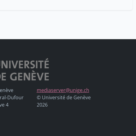
Genève
mediaserver@unige.ch
ral-Dufour
© Université de Genève
ve 4
2026