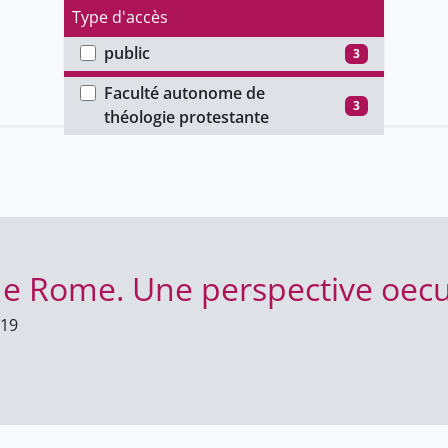
Type d'accès
public
3
Faculté
Faculté autonome de
3
théologie protestante
 de Rome. Une perspective oe
019