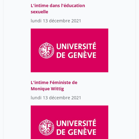
L'intime dans l'éducation
Muster Caïtucoli Joëlle
14
sexuelle
Nyx Prénom
lundi 13 décembre 2021
14
Ophélie Mac Aka Mac Coco
4
Orito Prénom
14
Parini Lorena
14
Pasini Willy
14
Pochet Léonore
14
L'intime Féministe de
Prot Bénédicte
14
Monique Wittig
Quéré Lucile
14
lundi 13 décembre 2021
Raboud Didier
14
Ramoni Philippe
14
Romero Rodriguez Luz
14
Sachs Guedj Noémie
14