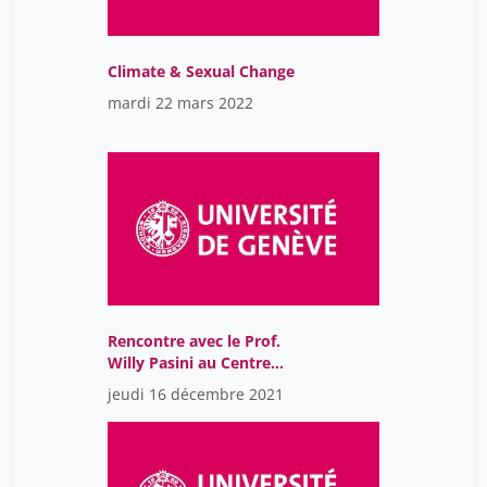
Subias Sîta
14
Taithe Bertrand
14
Climate & Sexual Change
Tricou Josselin
mardi 22 mars 2022
14
Vannouvong Agnès
14
Willemin Véronique
14
Wullschleger Lilo
14
Yaron Michal
14
Yassine Camille
14
Zimmermann Nesa
14
Rencontre avec le Prof.
ducret andré
Willy Pasini au Centre
10
Maurice Chalumeau en
jeudi 16 décembre 2021
rigoli juan
14
sciences des sexualités