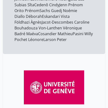
Grandjean Alexandre
14
Subias Sîta
Cedenõ Cindy
Jenn Prénom
Gschwind Aurélien
4
Orito Prénom
Sachs Guedj Noémie
Diallo Déborah
Eskandari Vista
Guex Pauline
18
Földhazi Àgnès
Jacot-Descombes Caroline
Jacot-Descombes Caroline
14
Bouhadouza Von-Lanthen Véronique
Badré Maéva
Cosandier Mathieu
Pasini Willy
Jenn Prénom
14
Pochet Léonore
Larson Peter
Johnson Lavinia
14
Knutsen Elinor
14
Kraus Cynthia
14
Larson Peter
14
Machlout Maya
14
Markarian Quentin
14
Michel Noémi
4
Miranda Ferdinando
18
Mussard Danièle
14