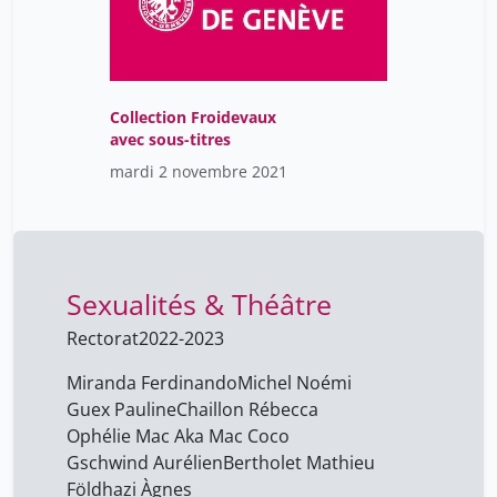
Collection Froidevaux
avec sous-titres
mardi 2 novembre 2021
Sexualités & Théâtre
Rectorat
2022-2023
Miranda Ferdinando
Michel Noémi
Guex Pauline
Chaillon Rébecca
Ophélie Mac Aka Mac Coco
Gschwind Aurélien
Bertholet Mathieu
Földhazi Àgnes