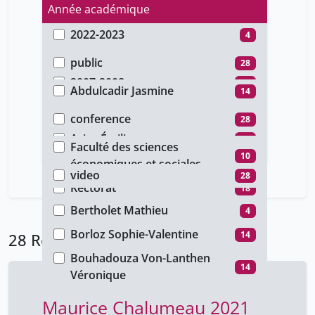
Année académique
2022-2023
4
Type d'accès
2021-2022
14
public
28
Auteur
2007-2008
10
Abdulcadir Jasmine
14
Type de document
Arena Francesca
14
conference
28
Faculté
Arias Émilie
14
Faculté des sciences
Type de média
10
Badré Maéva
économiques et sociales
14
video
28
Baumgartner Marc
Rectorat
14
18
Bertholet Mathieu
4
Borloz Sophie-Valentine
14
28 Résultats
Bouhadouza Von-Lanthen
14
Véronique
Cedenõ Cindy
14
Maurice Chalumeau 2021