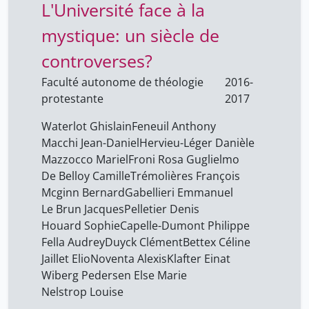
L'Université face à la
mystique: un siècle de
controverses?
Faculté autonome de théologie
2016-
protestante
2017
Waterlot Ghislain
Feneuil Anthony
Macchi Jean-Daniel
Hervieu-Léger Danièle
Mazzocco Mariel
Froni Rosa Guglielmo
De Belloy Camille
Trémolières François
Mcginn Bernard
Gabellieri Emmanuel
Le Brun Jacques
Pelletier Denis
Houard Sophie
Capelle-Dumont Philippe
Fella Audrey
Duyck Clément
Bettex Céline
Jaillet Elio
Noventa Alexis
Klafter Einat
Wiberg Pedersen Else Marie
Nelstrop Louise