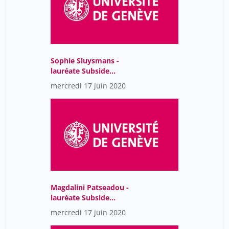
Wiberg Pedersen Else Marie
1
feneuil anthony
1
senn nicolas
4
waterlot ghislain
1
Sophie Sluysmans -
lauréate Subside
tremplin 2020
mercredi 17 juin 2020
Magdalini Patseadou -
lauréate Subside
tremplin 2020
mercredi 17 juin 2020