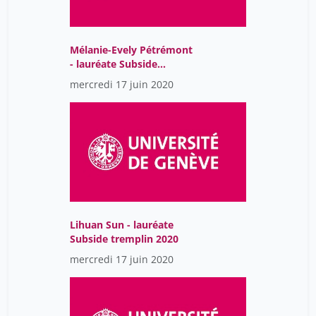
Muheim Johanna
11
Nelstrop Louise
1
Mélanie-Evely Pétrémont
Noventa Alexis
1
- lauréate Subside
tremplin 2020
Patseadou Magdalini
11
mercredi 17 juin 2020
Pelletier Denis
1
Piguet Laure
11
Pétrémont Mélanie-Evely
26
Revaz Sonia
11
Sluysmans Sophie
11
Lihuan Sun - lauréate
Stollar Fabiola
1
Subside tremplin 2020
Sun Lihuan
11
mercredi 17 juin 2020
Testori Olinda
11
Trémolières François
1