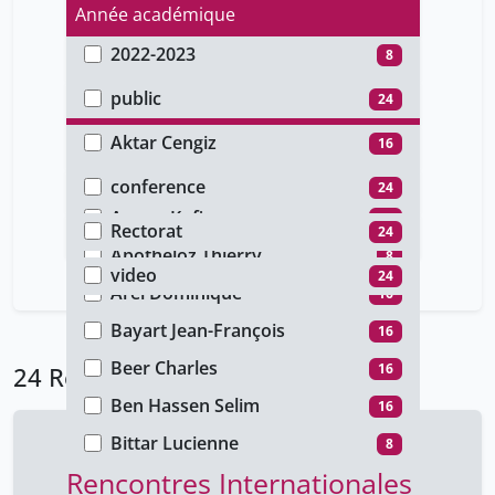
Année académique
2022-2023
8
Type d'accès
2014-2015
16
public
24
Auteur
Aktar Cengiz
16
Type de document
Amacher Korine
16
conference
24
Faculté
Annan Kofi
16
Rectorat
24
Type de média
Apothéloz Thierry
8
video
24
Arel Dominique
16
Bayart Jean-François
16
Beer Charles
16
24 Résultats
Ben Hassen Selim
16
Bittar Lucienne
8
Rencontres Internationales
Chapoutot Johann
16