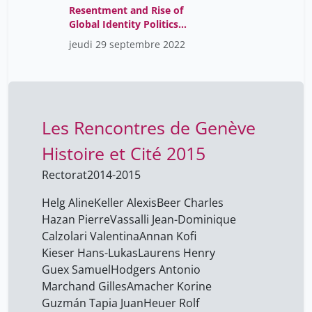
Resentment and Rise of
Global Identity Politics
(VO)
jeudi 29 septembre 2022
Les Rencontres de Genève
Histoire et Cité 2015
Rectorat
2014-2015
Helg Aline
Keller Alexis
Beer Charles
Hazan Pierre
Vassalli Jean-Dominique
Calzolari Valentina
Annan Kofi
Kieser Hans-Lukas
Laurens Henry
Guex Samuel
Hodgers Antonio
Marchand Gilles
Amacher Korine
Guzmán Tapia Juan
Heuer Rolf