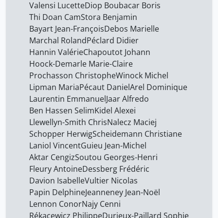
Valensi Lucette
Diop Boubacar Boris
Thi Doan Cam
Stora Benjamin
Bayart Jean-François
Debos Marielle
Marchal Roland
Péclard Didier
Hannin Valérie
Chapoutot Johann
Hoock-Demarle Marie-Claire
Prochasson Christophe
Winock Michel
Lipman Maria
Pécaut Daniel
Arel Dominique
Laurentin Emmanuel
Jaar Alfredo
Ben Hassen Selim
Kidel Alexei
Llewellyn-Smith Chris
Nalecz Maciej
Schopper Herwig
Scheidemann Christiane
Laniol Vincent
Guieu Jean-Michel
Aktar Cengiz
Soutou Georges-Henri
Fleury Antoine
Dessberg Frédéric
Davion Isabelle
Vultier Nicolas
Papin Delphine
Jeanneney Jean-Noël
Lennon Conor
Najy Cenni
Rékacewicz Philippe
Durieux-Paillard Sophie