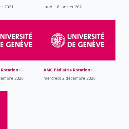
Gramozi Albana
er 2021
lundi 18 janvier 2021
2
Hildebrand-Ehrhardt,
6
Marlène
Hurstel Joséphine
6
Isabella Eckerle
24
Jackson Yves
2
Jean Villard
11
 Rotation I
AMC Pédiatrie Rotation I
Jean-Louis Frossard
2
cembre 2020
mercredi 2 décembre 2020
Johanna Sommer
8
Jones Geronimo
2
Julien Bertrand
20
Jérôme Fredouille
13
Jörg Seebach
28