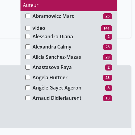
Auteur
Abramowicz Marc
25
Type de média
Alessandro Borghesi
19
video
141
Alessandro Diana
2
Alexandra Calmy
28
Alicia Sanchez-Mazas
28
Anastasova Raya
2
Angela Huttner
23
Angèle Gayet-Ageron
8
Arnaud Didierlaurent
13
Arnaud Lhullier
16
Arnaud Riat
4
Aude Nguyen
23