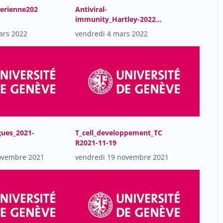
Casalino Francesca
2
erienne202
Antiviral-
immunity_Hartley-2022-
Catherine Chamay Weber
13
03-04
ars 2022
vendredi 4 mars 2022
Catherine Ludwig
13
Christian Van Delden
4
Christiane Eberhardt
72
Christoph Scheiermann
20
Christophe Luthy
21
Coline De Senarclens
8
gues_2021-
T_cell_developpement_TC
Cornet Eloise
2
R2021-11-19
Correia Daniel
2
ovembre 2021
vendredi 19 novembre 2021
Dante Trojan
13
David Spoerl
20
Dayer Océane
2