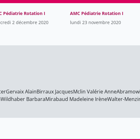
 Pédiatrie Rotation I
AMC Pédiatrie Rotation I
credi 2 décembre 2020
lundi 23 novembre 2020
ter
Gervaix Alain
Birraux Jacques
Mclin Valérie Anne
Abramowi
a
Wildhaber Barbara
Mirabaud Madeleine Irène
Walter-Menzi