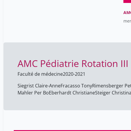
AMC
mer
AMC Pédiatrie Rotation III
Faculté de médecine
2020-2021
Siegrist Claire-Anne
Fracasso Tony
Rimensberger Pe
Mahler Per Bo
Eberhardt Christiane
Steiger Christin