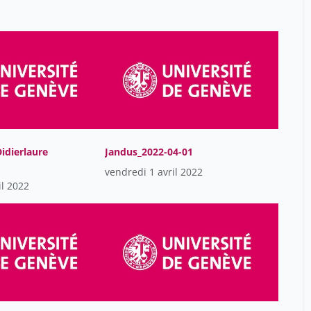
Axel Finchk
11
Bajwa Nadia
2
Barcos Munoz Francisca
12
Barranco Hélène Sophie
2
Bavelier Daphné
6
Benhamou Yaniv
6
Birraux Jacques
idierlaure
Jandus_2022-04-01
25
vendredi 1 avril 2022
Borradori Tolsa Cristina
25
il 2022
Brembilla Nicolo
26
Burra Nicolas
6
Calame Fabrice
6
Calinescu Ana
13
Caroline Tapparel
4