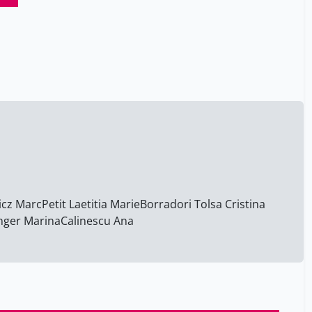
Katanaev Vladimir L.
2
Kathiravelu Arjun
2
Klara Posfay-Barbe
4
Kristof Levente Egervari
20
Laurent Abel
4
Mahler Per Bo
25
Maigre Martin
2
Manovich Lev
6
Manuel Schibler
20
cz Marc
Petit Laetitia Marie
Borradori Tolsa Cristina
Marie Schaer
13
nger Marina
Calinescu Ana
Marmy Olivier
2
Masure Anthony
6
Mathieu Brochet
4