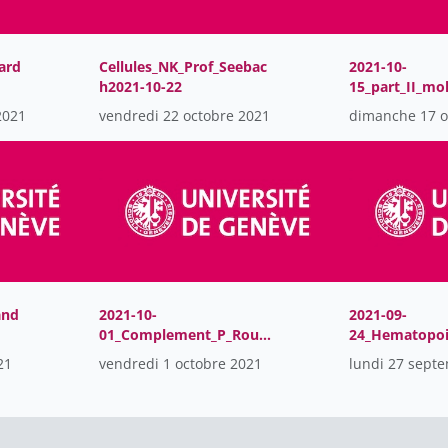
ard
Cellules_NK_Prof_Seebac
2021-10-
h2021-10-22
15_part_II_mo
esions_Hartle
2021
vendredi 22 octobre 2021
dimanche 17 o
and
2021-10-
2021-09-
01_Complement_P_Roux-
24_Hematopoi
Lombard
nd
21
vendredi 1 octobre 2021
lundi 27 sept