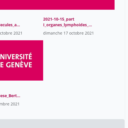
De Carvalho Fabio
2
Di Liberto Giovanni
2
2021-10-15_part
Diego Andrey
23
lecules_adh
I_organes_lymphoides_M
Diego Molina Perez
1
y
cKee
ctobre 2021
dimanche 17 octobre 2021
Diem-Lan Vu Cantero
23
Dina Zekry
13
Dionysios Neofytos
5
Dominique Soldati-Favre
23
Dos Santos Pacheco Nicolas
2
Eberhard Jacques-André
1
ese_Bertra
Eberhardt Christiane
50
embre 2021
Ehret Georg
2
Elena Tessitore
8
Eliez Stephan
2