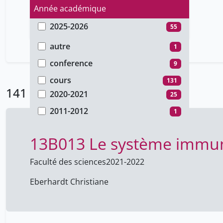
Année académique
2025-2026
55
Type de document
2024-2025
29
autre
1
2022-2023
8
conference
9
2021-2022
23
cours
131
141 Résultats
2020-2021
25
2011-2012
1
13B013 Le système immun
Faculté des sciences
2021-2022
Eberhardt Christiane