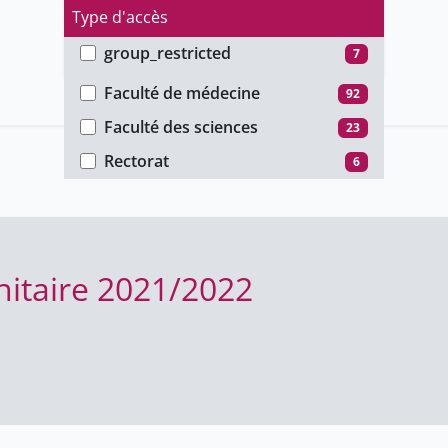
Type d'accès
group_restricted
7
Faculté
ho_restricted
101
Faculté de médecine
92
password_restricted
23
Faculté des sciences
23
public
10
Rectorat
6
itaire 2021/2022