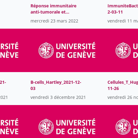
Réponse immunitaire
ImmuniteBact
anti-tumorale et
2-03-11
3-
immunothérapie_2022-
mercredi 23 mars 2022
vendredi 11 m
03-18
21-
B-cells_Hartley_2021-12-
Cellules_T_Hu
03
11-26
2021
vendredi 3 décembre 2021
vendredi 26 n