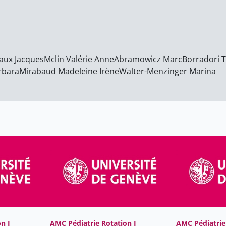
raux Jacques
Mclin Valérie Anne
Abramowicz Marc
Borradori T
rbara
Mirabaud Madeleine Irène
Walter-Menzinger Marina
n I
AMC Pédiatrie Rotation I
AMC Pédiatrie