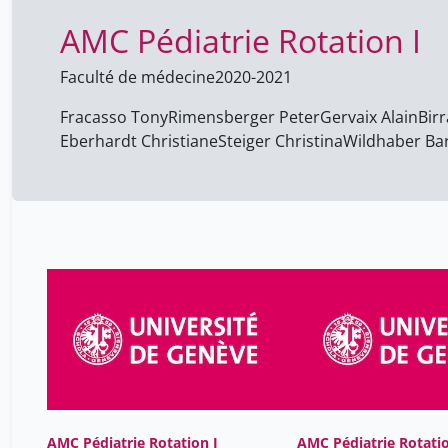
AMC Pédiatrie Rotation I
Faculté de médecine
2020-2021
Fracasso Tony
Rimensberger Peter
Gervaix Alain
Bir
Eberhardt Christiane
Steiger Christina
Wildhaber Ba
AMC Pédiatrie Rotation I
AMC Pédiatrie Rotatio