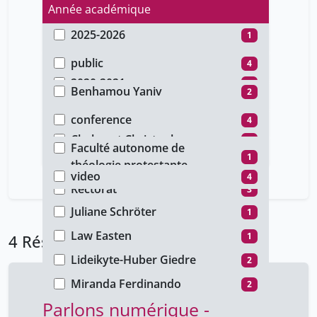
Année académique
2025-2026
1
Type d'accès
2023-2024
2
public
4
Auteur
2020-2021
1
Benhamou Yaniv
2
Type de document
Bianchi-Demicheli Francesco
2
conference
4
Faculté
Chalamet Christophe
1
Faculté autonome de
Type de média
1
Eastes Richard-Emmanuel
théologie protestante
2
video
4
Hiltpold Anne
Rectorat
2
3
Juliane Schröter
1
Law Easten
1
4 Résultats
Lideikyte-Huber Giedre
2
Miranda Ferdinando
2
Parlons numérique -
Mireille Bétrancourt
2