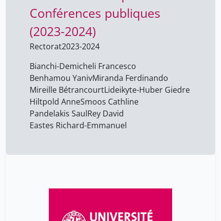
Conférences publiques
Pandelakis Saul
2
Rey David
(2023-2024)
2
Smoos Cathline
2
Rectorat
2023-2024
Bianchi-Demicheli Francesco
Benhamou Yaniv
Miranda Ferdinando
Mireille Bétrancourt
Lideikyte-Huber Giedre
Hiltpold Anne
Smoos Cathline
Pandelakis Saul
Rey David
Eastes Richard-Emmanuel