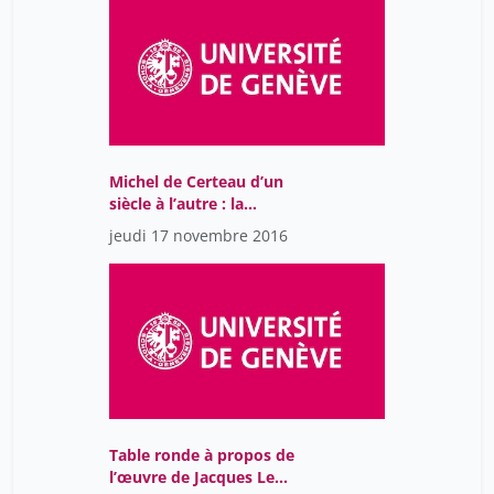
Zaki Myret
7
Zerva Maria
3
Zürcher Boris
1
bofford jacques
4
feneuil anthony
20
Michel de Certeau d’un
siècle à l’autre : la
jaccard jean-philippe
3
mystique, langue de la
jeudi 17 novembre 2016
maulini olivier
crise.
1
rey andré-louis
3
schubert paul
3
thévenoz luc
1
von Ritter David
7
waterlot ghislain
20
Table ronde à propos de
Ávila Núria Rodríguez
7
l’œuvre de Jacques Le