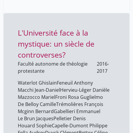
Labarthe Juliette
7
Lacour Jérôme
7
Laure Ognois
42
L'Université face à la
Le Brun Jacques
20
Lebrun Marcel
mystique: un siècle de
1
Leeson Lorraine
7
controverses?
Lempen Karine
2
Faculté autonome de théologie
2016-
protestante
2017
Lutz Karin Gilland
7
Macchi Jean-Daniel
20
Waterlot Ghislain
Feneuil Anthony
Macchi Jean-Daniel
Hervieu-Léger Danièle
Maciejewski Audrey
1
Mazzocco Mariel
Froni Rosa Guglielmo
Maex Karen
7
De Belloy Camille
Trémolières François
Mcginn Bernard
Gabellieri Emmanuel
Magni Giorgia
7
Le Brun Jacques
Pelletier Denis
Maion Raphaël
1
Houard Sophie
Capelle-Dumont Philippe
Mallory Schaub
Fella Audrey
Duyck Clément
Bettex Céline
47