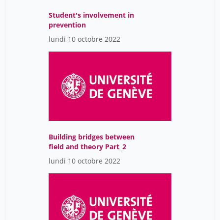
Dagron Stéphanie
2
Student's involvement in
prevention
Daniel Bourrion
42
lundi 10 octobre 2022
Daniela Hahn
42
De Belloy Camille
20
Deneken Michel
7
Denis Gillet
42
Diagbouga Mannekomba
1
Diop Mouhamadou
1
Building bridges between
Drew Eileen
field and theory Part_2
7
lundi 10 octobre 2022
Dumont Ariane
1
Dumont Richard
1
Dupont Anne-Sylvie
122
Dupont Florence
1