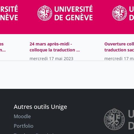
es
24 mars après-midi -
Ouverture col
on
colloque la traduction du
traduction sac
sacré
mercredi 17 mai 2023
mercredi 17 m
Autres outils Unige
Moodle
Portfolio