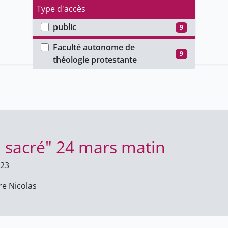
Type d'accès
public
9
Faculté
Faculté autonome de
9
théologie protestante
u sacré" 24 mars matin
023
e Nicolas