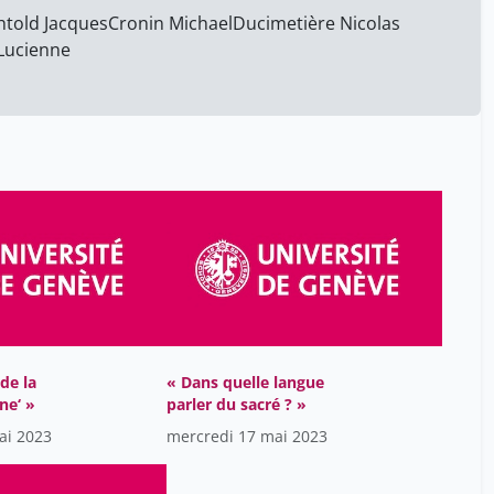
htold Jacques
Cronin Michael
Ducimetière Nicolas
 Lucienne
de la
« Dans quelle langue
ne‘ »
parler du sacré ? »
ai 2023
mercredi 17 mai 2023