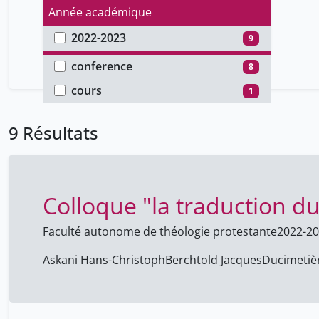
Année académique
2022-2023
9
Type de document
conference
8
cours
1
9 Résultats
Colloque "la traduction d
Faculté autonome de théologie protestante
2022-2
Askani Hans-Christoph
Berchtold Jacques
Ducimetièr