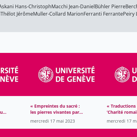
Askani Hans-Christoph
Macchi Jean-Daniel
Bühler Pierre
Berc
d
Thélot Jérôme
Muller-Collard Marion
Ferranti Ferrante
Peiry
« Empreintes du sacré :
« Traductions 
rut
les pierres vivantes par
‘Charité romai
l'expérience sensible »
mercredi 17 mai 2023
mercredi 17 m