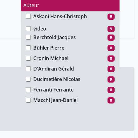
Auteur
Askani Hans-Christoph
9
Type de média
Bahloul Kahina
8
video
9
Berchtold Jacques
9
Bühler Pierre
8
Cronin Michael
8
D'Andiran Gérald
8
Ducimetière Nicolas
9
Ferranti Ferrante
8
Macchi Jean-Daniel
8
Muller-Collard Marion
8
Ouaknin Marc-Alain
8
Peiry Lucienne
8