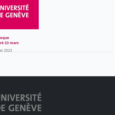
loque
ré 23 mars
ai 2023