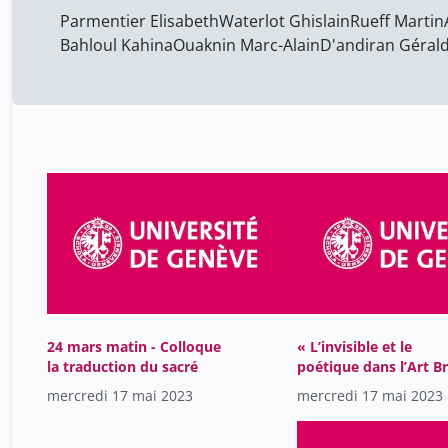
Parmentier Elisabeth
Waterlot Ghislain
Rueff Martin
Bahloul Kahina
Ouaknin Marc-Alain
D'andiran Géral
24 mars matin - Colloque
« L’invisible et le
la traduction du sacré
poétique dans l’Art B
»
mercredi 17 mai 2023
mercredi 17 mai 2023