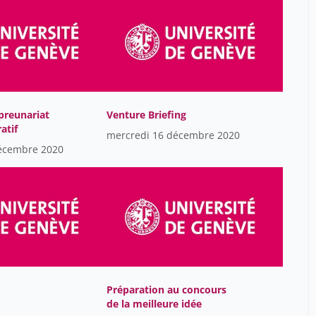
H. Miners ​James
19
HUQ Hamidul
19
Hababou Rebecca
19
Hugon Caroline
19
preunariat
Venture Briefing
Instruments Cogito
19
atif
mercredi 16 décembre 2020
Kassem Loulia
19
écembre 2020
Kneissler Thierry
19
Levallois Julien
19
Levallois ​Julien
19
Lütjens Jo-Anne Jones
19
Maillart Thomas
19
Mastrangelo Juana
19
Préparation au concours
de la meilleure idée
Meija Luis
19