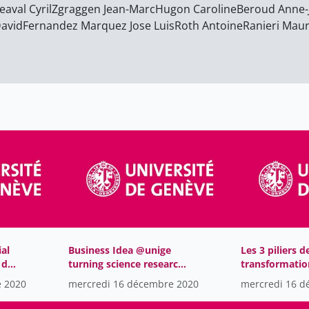
eaval Cyril
Zgraggen Jean-Marc
Hugon Caroline
Beroud Anne-J
David
Fernandez Marquez Jose Luis
Roth Antoine
Ranieri Maur
ial
Business Idea @unige
Les 3 piliers d
 de
turning science research
transformation
ou
into successful
e 2020
mercredi 16 décembre 2020
mercredi 16 d
companies