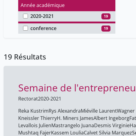
Année académique
2020-2021
19
Type de document
conference
19
19 Résultats
Semaine de l'entrepreneu
Rectorat
2020-2021
Reka Kustrim
Rys Alexandra
Miéville Laurent
Wagner 
Kneissler Thierry
H. Miners ​James
Albert ​Ingeborg
Fa
Levallois ​Julien
Mastrangelo Juana
Desmis Virginie
Ha
Mushtaq Fajer
Kassem Loulia
Calvet Silvia Marquez
S