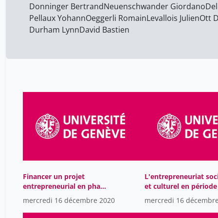
Donninger Bertrand
Neuenschwander Giordano
Del
Pellaux Yohann
Oeggerli Romain
Levallois Julien
Ott 
Durham Lynn
David Bastien
Financer un projet
L'entrepreneuriat soc
entrepreneurial en phase
et culturel en période
de démarrage
confinement gouffre 
mercredi 16 décembre 2020
mercredi 16 décembr
opportunité-