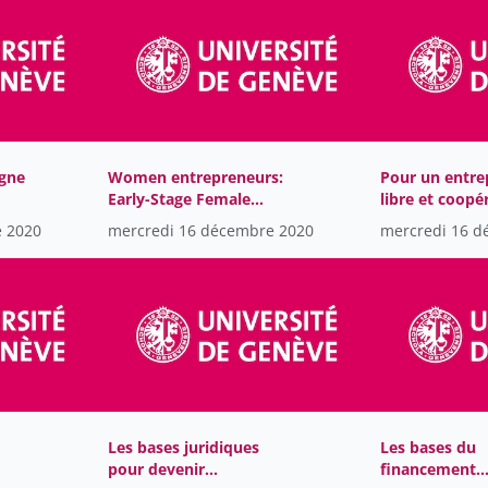
gne
Women entrepreneurs:
Pour un entre
Early-Stage Female
libre et coopér
Founder Roundtable
e 2020
mercredi 16 décembre 2020
mercredi 16 d
Les bases juridiques
Les bases du
pour devenir
financement