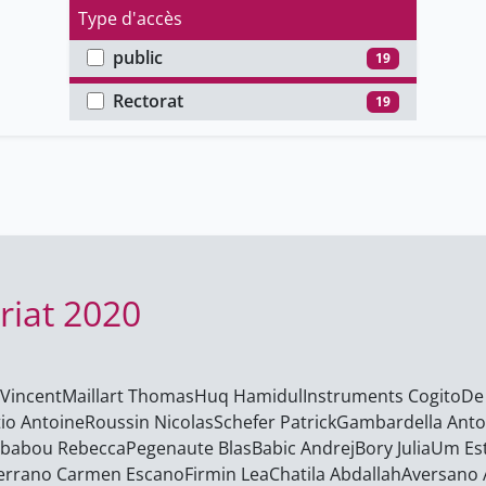
Type d'accès
public
19
Faculté
Rectorat
19
riat 2020
Vincent
Maillart Thomas
Huq Hamidul
Instruments Cogito
De 
tio Antoine
Roussin Nicolas
Schefer Patrick
Gambardella Anto
babou Rebecca
Pegenaute Blas
Babic Andrej
Bory Julia
Um Es
errano Carmen Escano
Firmin Lea
Chatila Abdallah
Aversano ​