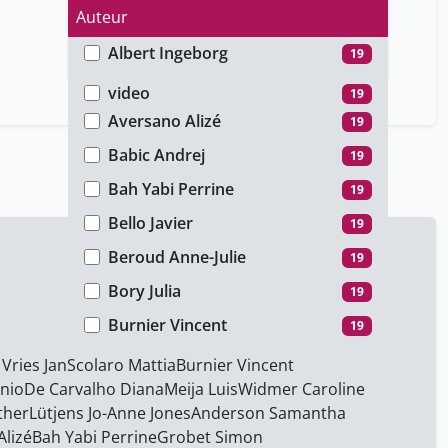
Auteur
Albert ​Ingeborg
19
Type de média
Anderson ​Samantha
19
video
19
Aversano ​Alizé
19
Babic Andrej
19
Bah Yabi Perrine
19
Bello Javier
19
Beroud Anne-Julie
19
Bory Julia
19
Burnier Vincent
19
Calvet Silvia Marquez
19
Vries Jan
Scolaro Mattia
Burnier Vincent
nio
De Carvalho Diana
Meija Luis
Widmer Caroline
Chatila Abdallah
19
ther
Lütjens Jo-Anne Jones
Anderson ​Samantha
Coutherez Tim
19
Alizé
Bah Yabi Perrine
Grobet Simon