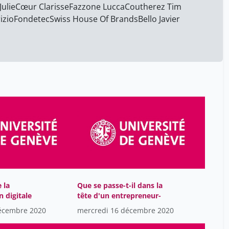
ulie
Cœur Clarisse
Cœur Clarisse
Fazzone Lucca
Coutherez Tim
19
izio
Fondetec
Swiss House Of Brands
Bello Javier
David Bastien
19
Deleaval Cyril
19
Desmis Virginie
19
Donninger Bertrand
19
Durham Lynn
19
Fatio Antoine
19
Fazzone Lucca
19
Fernandez Marquez Jose
19
Luis
Firmin Lea
19
e la
Que se passe-t-il dans la
Fondetec
19
 digitale
tête d'un entrepreneur-
Gambardella Antonio
écembre 2020
mercredi 16 décembre 2020
19
Grobet Simon
19