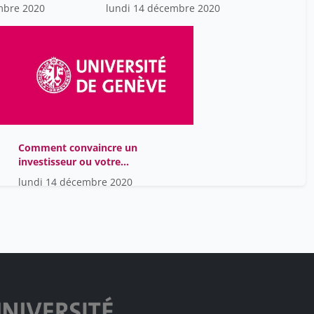
mbre 2020
lundi 14 décembre 2020
Miéville Laurent
19
Mushtaq Fajer
19
Neuenschwander Giordano
19
Oeggerli Romain
19
Ott David
19
Pegenaute Blas
19
Comment convaincre un
Pellaux Yohann
investisseur ou votre
19
directeur financier de
lundi 14 décembre 2020
Ranieri Maurizio
19
votre idée ?
Reka Kustrim
19
Roth Antoine
19
Roussin Nicolas
19
Rys Alexandra
19
Schefer Patrick
19