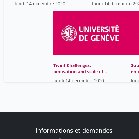
situation
offertes par la
lundi 14 décembre 2020
lundi 14 décembre 20
valorisation de la
recherche-
Twint Challenges,
Sou
innovation and scale of
ent
business
pér
lundi 14 décembre 2020
lun
sol
Informations et demandes