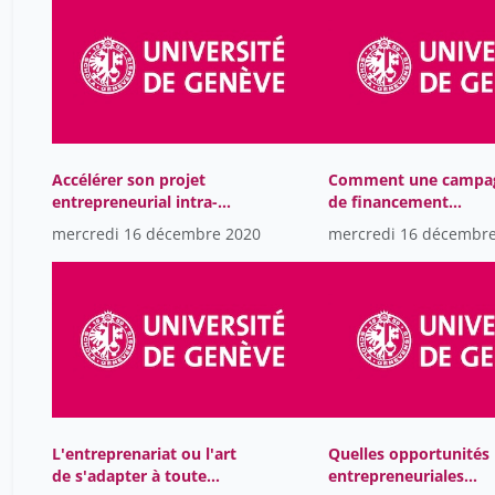
Accélérer son projet
Comment une campa
entrepreneurial intra-
de financement
muros Présentation des
participatif propulse
mercredi 16 décembre 2020
mercredi 16 décembr
pré-incubateurs de
votre projet-
l'UNIGE
L'entreprenariat ou l'art
Quelles opportunités
de s'adapter à toute
entrepreneuriales