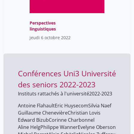
Perspectives
linguistiques
jeudi 6 octobre 2022
Conférences Uni3 Université
des seniors 2022-2023
Instituts rattachés à l'université
2022-2023
Antoine Flahault
Eric Huysecom
Silvia Naef
Guillaume Chenevière
Christian Lovis
Edward Bizub
Corinne Charbonnel
Aline Helg
Philippe Wanner
Evelyne Oberson