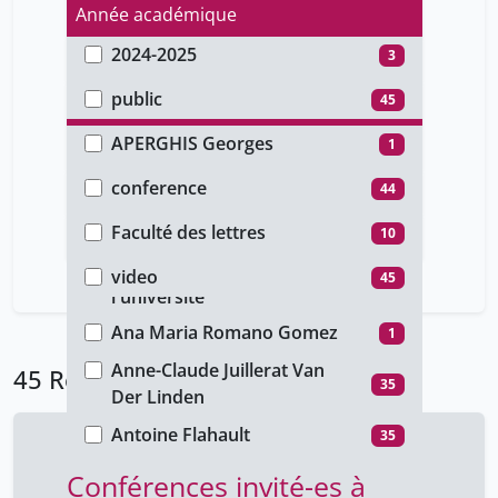
Année académique
2024-2025
3
Type d'accès
2022-2023
42
public
45
Auteur
APERGHIS Georges
1
Type de document
Alain Schärlig
35
conference
44
Faculté
Alain Verner
35
cours
1
Faculté des lettres
10
Type de média
Alexander KEESE
7
Instituts rattachés à
video
45
35
Aline Helg
l'université
35
Ana Maria Romano Gomez
1
Anne-Claude Juillerat Van
45 Résultats
35
Der Linden
Antoine Flahault
35
Aurelien Roux
35
Conférences invité-es à