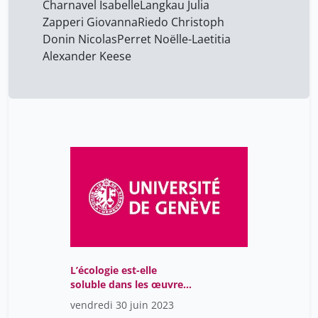
Charnavel Isabelle
Langkau Julia
Schlaepfer Martin
35
Zapperi Giovanna
Riedo Christoph
Donin Nicolas
Perret Noëlle-Laetitia
Silvia Naef
35
Alexander Keese
Stefania Bordoni
35
Tobias Brosch
35
Zapperi Giovanna
7
L’écologie est-elle
soluble dans les œuvres
musicales ?
vendredi 30 juin 2023