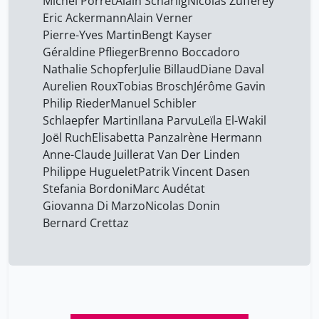
Michel Porret
Alain Schärlig
Nicolas Zufferey
Eric Ackermann
Alain Verner
Pierre-Yves Martin
Bengt Kayser
Géraldine Pflieger
Brenno Boccadoro
Nathalie Schopfer
Julie Billaud
Diane Daval
Aurelien Roux
Tobias Brosch
Jérôme Gavin
Philip Rieder
Manuel Schibler
Schlaepfer Martin
Ilana Parvu
Leïla El-Wakil
Joël Ruch
Elisabetta Panza
Irène Hermann
Anne-Claude Juillerat Van Der Linden
Philippe Huguelet
Patrik Vincent Dasen
Stefania Bordoni
Marc Audétat
Giovanna Di Marzo
Nicolas Donin
Bernard Crettaz