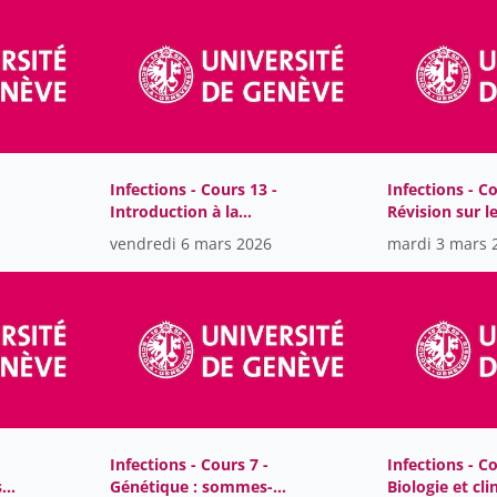
Infections - Cours 13 -
Infections - Co
Introduction à la
Révision sur l
bactériologie
antiviraux
vendredi 6 mars 2026
mardi 3 mars 
Infections - Cours 7 -
Infections - Co
s
Génétique : sommes-
Biologie et cl