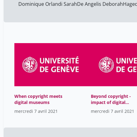
Dominique Orlandi Sarah
2014-2015
De Angelis Deborah
Haged
47
2013-2014
7
2012-2013
19
2011-2012
15
2010-2011
1
6
When copyright meets
Beyond copyright -
digital museums
impact of digital
museums on people,
mercredi 7 avril 2021
mercredi 7 avril 2021
Closing Remarks