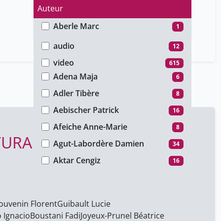
Auteur
Aberle Marc
1
Type de média
About Ilsen
42
audio
12
Abramowicz Marc
14
video
615
Adena Maja
6
Adler Tibère
8
Aebischer Patrick
16
Afeiche Anne-Marie
8
URAL HERITAGE DAY -
Agut-Labordère Damien
34
Aktar Cengiz
16
Al Hussein Zeid Ra´ad
3
Aldrin Philippe
42
ouvenin Florent
Guibault Lucie
Alepin Brigitte
6
 Ignacio
Boustani Fadi
Joyeux-Prunel Béatrice