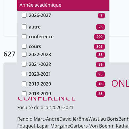
Année académique
2026-2027
7
Type de document
2025-2026
64
autre
23
2024-2025
88
conference
299
2023-2024
12
cours
305
627 Résultats
2022-2023
38
2021-2022
89
2020-2021
95
WHEN MUSEUMS GO ONLIN
2019-2020
16
2018-2019
CONFERENCE
35
2017-2018
7
Faculté de droit
2020-2021
2016-2017
48
Renold Marc-André
David Jérôme
Wastiau Boris
Benh
2015-2016
33
Fouquet-Lapar Morgane
Garbers-Von Boehm Katha