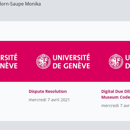
orn-Saupe Monika
Faculté des sciences de la
13
société
Geneva school of economics
5
and management
Global Studies Institute - GSI
17
Instituts rattachés à
69
l'université
Les autres productions de
3
l'université de Genève
Rectorat
156
Dispute Resolution
Digital Due Dil
Museum Code
mercredi 7 avril 2021
conduct: prac
mercredi 7 avr
legal challeng