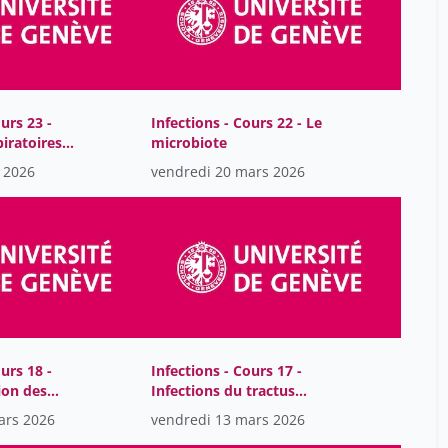
Baddeley Margareta
20
Bailey-Ravet Sally
1
Bairoch Amos
31
urs 23 -
Infections - Cours 22 - Le
Bajwa Nadia
9
piratoires à
microbiote
es
Bandle Anne-Laure
8
 2026
vendredi 20 mars 2026
Banfi Elisa
3
Barraud Manuela
7
Basma Makhlouf Shabou
3
Bastid Caroline
10
Baubérot Jean
42
Baumer Lorenz E.
urs 18 -
Infections - Cours 17 -
12
ion des
Infections du tractus
Baya-Laffite Nicolas
9
urinaire
ars 2026
vendredi 13 mars 2026
Bayart Jean-François
16