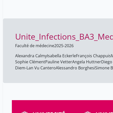
Unite_Infections_BA3_Me
Faculté de médecine
2025-2026
Alexandra Calmy
Isabella Eckerle
François Chappuis
Sophie Clément
Pauline Vetter
Angela Huttner
Diego
Diem-Lan Vu Cantero
Alessandro Borghesi
Simone B