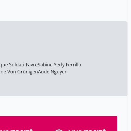
Arnaud Riat
7
Atkinson Robert
6
Atlas Yasmine
42
Aubry Jean-Michel
5
Aude Nguyen
28
Aurélie Quirion
7
Avon Dominique
42
ue Soldati-Favre
Sabine Yerly Ferrillo
Ayeb Habib
34
ine Von Grünigen
Aude Nguyen
Aykut Stefan
9
Aymeric Reyre
16
BIRCHLER-EMERY Patrizia
32
BLEEKER Camille
1
Backes-Gellner Uschi
4
Bacqué Bertrand
38