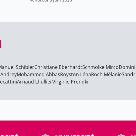
d
Manuel Schibler
Christiane Eberhardt
Schmolke Mirco
Dominiq
 Andrey
Mohammed Abbas
Royston Léna
Roch Mélanie
Sandr
ecattini
Arnaud Lhullier
Virginie Prendki