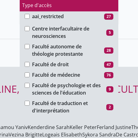
Type d'accès
aai_restricted
27
Faculté
group_restricted
7
Centre interfacultaire de
5
neurosciences
ho_restricted
51
Faculté autonome de
password_restricted
4
28
théologie protestante
public
366
Faculté de droit
47
unige_restricted
172
Faculté de médecine
76
Faculté de psychologie et des
E, THE LAW & DIGITAL CULT
9
sciences de l'éducation
Faculté de traduction et
2
d'interprétation
Faculté des lettres
99
amou Yaniv
Kenderdine Sarah
Keller Peter
Ferland Justine
Th
Faculté des sciences
82
rina
Vezina Brigitte
Logeais Elisabeth
Sykora Sandra
De Castro