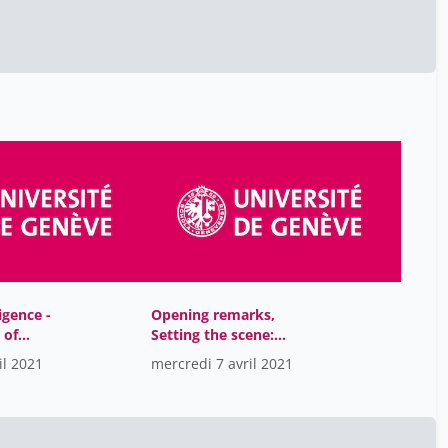
Alessandro Borghesi
21
Alessandro Diana
10
Alexandra Calmy
28
Allal Linda
20
Allaz Anne-Françoise
31
Allémann Eric
31
Amacher Korine
58
Amaddeo Francesca
6
Amberg Lorenzo
38
igence -
Opening remarks,
Andres Olivier
1
 of
Setting the scene:
Angela Huttner
tices and
Copyright challenges of
28
il 2021
mercredi 7 avril 2021
es
museums, Launch of the
Angelini Anna
34
Policy Project
Digitization of Museum
Annan Kofi
16
Collections