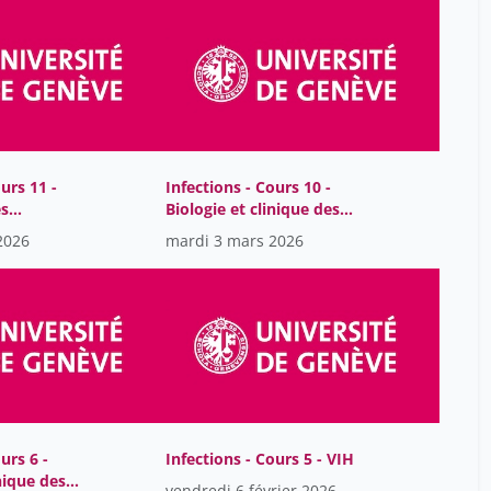
Beer Charles
16
Bekkers Rene
6
Belin Dominique
26
Belli Dominique Charles
6
Ben Hassen Selim
16
urs 11 -
Infections - Cours 10 -
es
Biologie et clinique des
Benbouzid Bilel
9
virus hépatiques
2026
mardi 3 mars 2026
Benedict Philippe
20
Beneduce Roberto
42
Benhamou Yaniv
5
Beniston Martin
34
Berchtold Jacques
38
Berclaz Michel
1
urs 6 -
Infections - Cours 5 - VIH
Berlioz Jacques
42
inique des
vendredi 6 février 2026