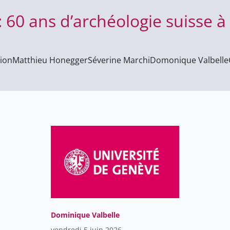
60 ans d’archéologie suisse à 
rion
Matthieu Honegger
Séverine Marchi
Domonique Valbelle
Dominique Valbelle
vendredi 5 juin 2026