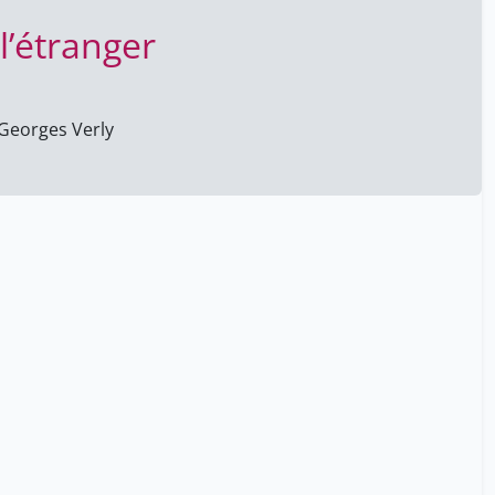
Ansermet François
6
l’étranger
Antoinette Maget Dominicé
1
Antonarakis Stylianos
6
Apothéloz Thierry
34
Georges Verly
Arai Himawari
34
Arcand Jean-Louis
2
Ardiri Antony
3
Arditi Metin
3
Arel Dominique
16
Arena Francesca
9
Argillet Jean-Christophe
8
Arlettaz Dominique
15
Arnaud Lhullier
17