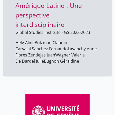
Amérique Latine : Une
perspective
interdisciplinaire
Global Studies Institute - GSI
2022-2023
Helg Aline
Bolzman Claudio
Carvajal Sanchez Fernando
Lavanchy Anne
Flores Zendejas Juan
Wagner Valeria
De Dardel Julie
Bugnon Géraldine