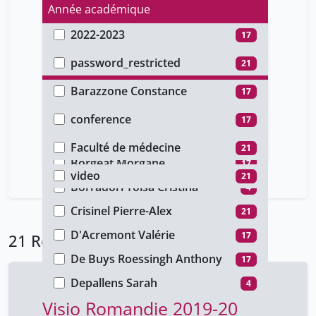
Année académique
2022-2023
17
Type d'accès
2019-2020
4
password_restricted
21
Auteur
Barazzone Constance
17
Type de document
Bianchi Nicoletta
17
conference
17
Faculté
Bonafé Luisa
17
cours
4
Faculté de médecine
21
Type de média
Borgeat Morgane
17
video
21
Borradori Tolsa Cristina
4
Crisinel Pierre-Alex
21
D'Acremont Valérie
17
21 Résultats
De Buys Roessingh Anthony
17
Depallens Sarah
4
Visio Romandie 2019-20
Fisher Fumeaux Céline
17