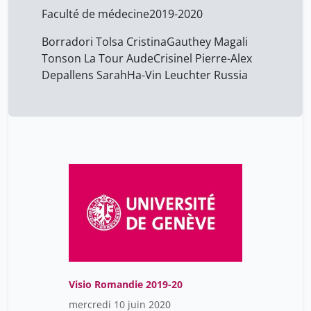
Faculté de médecine
2019-2020
Garcia-Villarrubia Muñoz
17
Alberto
Borradori Tolsa Cristina
Gauthey Magali
Gauthey Magali
4
Tonson La Tour Aude
Crisinel Pierre-Alex
Depallens Sarah
Ha-Vin Leuchter Russia
Gay Gaëllle
17
Ha-Vin Leuchter Russia
4
Ha-Vinh Leuchter Russia
17
Maitre Guillaume
17
Menut Anouck
17
Ormières Clothilde
17
Rahmaty Zahra
17
Ruchonnet-Métrailler
17
Isabelle
Stathopoulos Lefteris
Visio Romandie 2019-20
17
mercredi 10 juin 2020
Stollar Fabiola
17