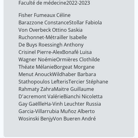
Faculté de médecine
2022-2023
Fisher Fumeaux Céline
Barazzone Constance
Stollar Fabiola
Von Overbeck Ottino Saskia
Ruchonnet-Métrailler Isabelle
De Buys Roessingh Anthony
Crisinel Pierre-Alex
Bonafé Luisa
Wagner Noémie
Ormières Clothilde
Théate Mélanie
Borgeat Morgane
Menut Anouck
Wildhaber Barbara
Stathopoulos Lefteris
Tercier Stéphane
Rahmaty Zahra
Maitre Guillaume
D'acremont Valérie
Bianchi Nicoletta
Gay Gaëllle
Ha-Vinh Leuchter Russia
Garcia-Villarrubia Muñoz Alberto
Wosinski Benjy
Von Bueren André