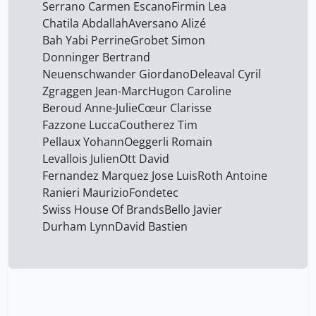
Fondetec
19
Serrano Carmen Escano
Firmin Lea
Chatila Abdallah
Aversano ​Alizé
Gambardella Antonio
19
Bah Yabi Perrine
Grobet Simon
Grobet Simon
19
Donninger Bertrand
Neuenschwander Giordano
Deleaval Cyril
H. Miners ​James
19
Zgraggen Jean-Marc
Hugon Caroline
HUQ Hamidul
19
Beroud Anne-Julie
Cœur Clarisse
Hababou Rebecca
Fazzone Lucca
Coutherez Tim
19
Pellaux Yohann
Oeggerli Romain
Hugon Caroline
19
Levallois Julien
Ott David
Instruments Cogito
19
Fernandez Marquez Jose Luis
Roth Antoine
Ranieri Maurizio
Fondetec
Kassem Loulia
19
Swiss House Of Brands
Bello Javier
Kneissler Thierry
19
Durham Lynn
David Bastien
Levallois Julien
19
Levallois ​Julien
19
Lütjens Jo-Anne Jones
19
Maillart Thomas
19