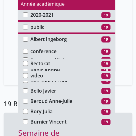
Année académique
2020-2021
19
Type d'accès
public
19
Auteur
Albert ​Ingeborg
19
Type de document
Anderson ​Samantha
19
conference
19
Faculté
Aversano ​Alizé
19
Rectorat
19
Type de média
Babic Andrej
19
video
19
Bah Yabi Perrine
19
Bello Javier
19
Beroud Anne-Julie
19
19 Résultats
Bory Julia
19
Burnier Vincent
19
Semaine de
Calvet Silvia Marquez
19