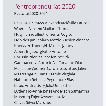
l'entrepreneuriat 2020
Chatila Abdallah
19
Coutherez Tim
Rectorat
2020-2021
19
Cœur Clarisse
19
Reka Kustrim
Rys Alexandra
Miéville Laurent
Wagner Vincent
Maillart Thomas
David Bastien
19
Huq Hamidul
Instruments Cogito
Deleaval Cyril
19
De Vries Jan
Scolaro Mattia
Burnier Vincent
Desmis Virginie
Kneissler Thierry
H. Miners ​James
19
Albert ​Ingeborg
Fatio Antoine
Donninger Bertrand
19
Roussin Nicolas
Schefer Patrick
Durham Lynn
19
Gambardella Antonio
De Carvalho Diana
Meija Luis
Widmer Caroline
Levallois ​Julien
Fatio Antoine
19
Mastrangelo Juana
Desmis Virginie
Fazzone Lucca
19
Hababou Rebecca
Pegenaute Blas
Babic Andrej
Fernandez Marquez Jose
Bory Julia
Um Esther
19
Lütjens Jo-Anne Jones
Luis
Anderson ​Samantha
Mushtaq Fajer
Kassem Loulia
Firmin Lea
19
Calvet Silvia Marquez