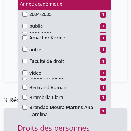
Année académique
2024-2025
1
Type d'accès
2023-2024
1
public
3
Auteur
2020-2021
1
Amacher Korine
1
Type de document
Apothéloz Thierry
1
autre
1
Faculté
Atlas Yasmine
1
conference
2
Faculté de droit
1
Type de média
Barbosa Marlène
1
Rectorat
1
video
3
Baubérot Judith
1
Bertrand Romain
1
Brambilla Clara
1
3 Résultats
Brandão Moura Martins Ana
1
Carolina
Brero Thalia
1
Droits des personnes