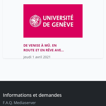
staszak jean-françois
1
tinguely frédéric
1
volokhine youri
1
DE VENISE À MÛ. EN
ROUTE ET EN RÊVE AVEC
CORTO MALTESE
jeudi 1 avril 2021
Informations et demandes
F.A.Q. Mediaserver