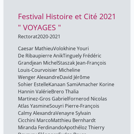
Miranda Ferdinando
1
Festival Histoire et Cité 2021
Mistretta Alessia
1
" VOYAGES "
Monnier Mélissa
1
Rectorat
2020-2021
Montavon Camille
1
Caesar Mathieu
Volokhine Youri
Montmasson Mia
1
De Ribaupierre Anik
Tinguely Frédéric
Nobs Virginie
1
Grandjean Michel
Staszak Jean-François
Pagano Sara
Louis-Courvoisier Micheline
1
Wenger Alexandre
David Jérôme
Paterac Julie
1
Sohier Estelle
Kanaan Sami
Amacher Korine
Pierre Michel
1
Hannin Valérie
Brero Thalia
Martinez-Gros Gabriel
Fornerod Nicolas
Poirier-Simon Cassandre
1
Atlas Yasmine
Souyri Pierre-François
Pétrémont Mélanie-Evely
1
Calmy Alexandra
Venayre Sylvain
Rime Michel
Cicchini Marco
Matthieu Bernhardt
1
Miranda Ferdinando
Apothéloz Thierry
Ritchie Natalie
1