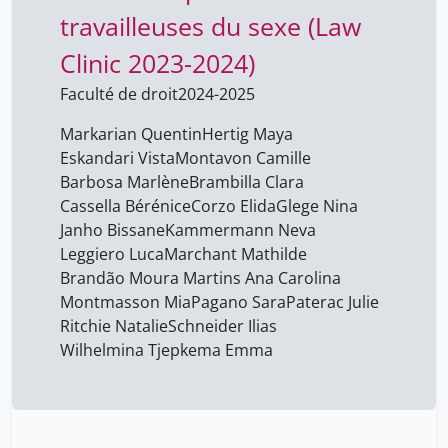
Briegel Françoise
1
travailleuses du sexe (Law
Brisset Claire-Akiko
1
Clinic 2023-2024)
Calmy Alexandra
1
Faculté de droit
2024-2025
Cassella Bérénice
1
Markarian Quentin
Hertig Maya
Cicchini Marco
1
Eskandari Vista
Montavon Camille
Clerc Thomas
Barbosa Marlène
Brambilla Clara
1
Cassella Bérénice
Corzo Elida
Glege Nina
Corbellari Alain
1
Janho Bissane
Kammermann Neva
Cordier Hélène
1
Leggiero Luca
Marchant Mathilde
Brandão Moura Martins Ana Carolina
Corzo Elida
1
Montmasson Mia
Pagano Sara
Paterac Julie
Crocoll Natacha
1
Ritchie Natalie
Schneider Ilias
Wilhelmina Tjepkema Emma
David Jérôme
1
Debaene Vincent
1
Denis Vincent
1