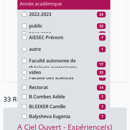
Année académique
2022-2023
24
Type d'accès
2021-2022
1
public
33
Auteur
2019-2020
7
AIESEC Prénom
7
Type de document
2011-2012
1
Achard Verane
7
autre
1
Faculté
Agardh Anette
7
conference
19
Faculté autonome de
Type de média
17
Albert Marion
théologie protestante
7
cours
13
video
33
Antonakakis Les frères
Faculté des sciences
7
1
Arbelaez Andrea
Rectorat
7
14
B.Combes Adèle
7
33 Résultats
BLEEKER Camille
7
Balysheva Eugenia
7
A Ciel Ouvert - Expérience(s)
Bengard Beate
17