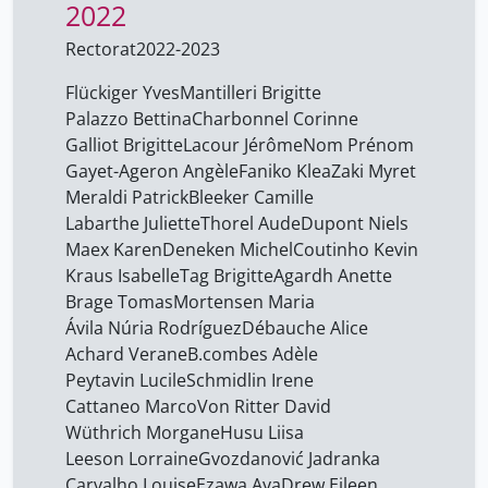
2022
Rectorat
2022-2023
Flückiger Yves
Mantilleri Brigitte
Palazzo Bettina
Charbonnel Corinne
Galliot Brigitte
Lacour Jérôme
Nom Prénom
Gayet-Ageron Angèle
Faniko Klea
Zaki Myret
Meraldi Patrick
Bleeker Camille
Labarthe Juliette
Thorel Aude
Dupont Niels
Maex Karen
Deneken Michel
Coutinho Kevin
Kraus Isabelle
Tag Brigitte
Agardh Anette
Brage Tomas
Mortensen Maria
Ávila Núria Rodríguez
Débauche Alice
Achard Verane
B.combes Adèle
Peytavin Lucile
Schmidlin Irene
Cattaneo Marco
Von Ritter David
Wüthrich Morgane
Husu Liisa
Leeson Lorraine
Gvozdanović Jadranka
Carvalho Louise
Ezawa Aya
Drew Eileen