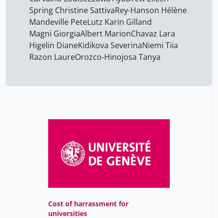
Spring Christine Sattiva
Rey-Hanson Hélène
Mandeville Pete
Lutz Karin Gilland
Magni Giorgia
Albert Marion
Chavaz Lara
Higelin Diane
Kidikova Severina
Niemi Tiia
Razon Laure
Orozco-Hinojosa Tanya
Cost of harrassment for
universities