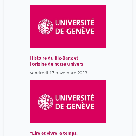
Dayer Xavier
17
Deneken Michel
7
Drew Eileen
7
Duminil-Copin Hugo
17
Dupont Niels
7
Débauche Alice
7
Histoire du Big-Bang et
l’origine de notre Univers
Ekström Sylvia
17
vendredi 17 novembre 2023
Emeline Bolmont
1
Euvé François
17
Ezawa Aya
7
Faniko Klea
7
Flückiger Yves
7
Galliot Brigitte
7
"Lire et vivre le temps.