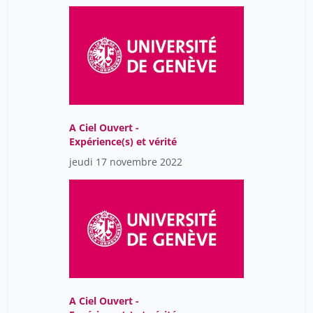
Zaki Myret
7
Zoller Johann
7
berthet stéphane
17
dermange françois
17
grandjean michel
17
A Ciel Ouvert -
parmentier elisabeth
17
Expérience(s) et vérité
von Ritter David
7
jeudi 17 novembre 2022
waterlot ghislain
17
Ávila Núria Rodríguez
7
A Ciel Ouvert -