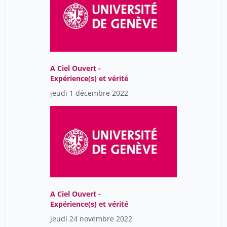
Razon Laure
7
Rey-Hanson Hélène
7
Roux Michelle
7
Saratsiotis Louisa
7
A Ciel Ouvert -
Expérience(s) et vérité
Schmidlin Irene
7
jeudi 1 décembre 2022
Spring Christine Sattiva
7
Tag Brigitte
7
Tassos Fragos
1
Thorel Aude
7
Udry Stéphane
17
Wavre Rolin
7
A Ciel Ouvert -
Wymann Tessa
7
Expérience(s) et vérité
jeudi 24 novembre 2022
Wüthrich Morgane
7