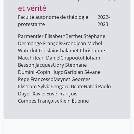
et vérité
Besson Jacques
17
Bonnevie Laure
Faculté autonome de théologie
2022-
7
protestante
2023
Brage Tomas
7
Parmentier Elisabeth
Berthet Stéphane
Carvalho Louise
7
Dermange François
Grandjean Michel
Cattaneo Marco
7
Waterlot Ghislain
Chalamet Christophe
Chalamet Christophe
Macchi Jean-Daniel
Chapoutot Johann
17
Besson Jacques
Udry Stéphane
Chapoutot Johann
17
Duminil-Copin Hugo
Garibian Sévane
Charbonnel Corinne
7
Pepe Francesco
Meynet Georges
Ekström Sylvia
Bengard Beate
Natali Paolo
Chavaz Lara
7
Dayer Xavier
Euvé François
Colliard Cynthia
7
Combes Françoise
Klein Étienne
Combes Françoise
17
Combée Govert
1
Coutinho Kevin
7