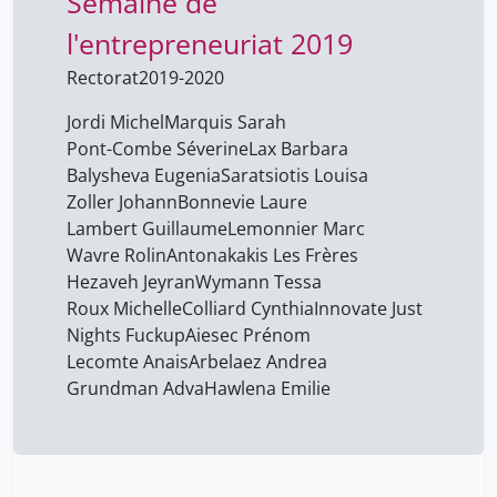
Semaine de
l'entrepreneuriat 2019
Rectorat
2019-2020
Jordi Michel
Marquis Sarah
Pont-Combe Séverine
Lax Barbara
Balysheva Eugenia
Saratsiotis Louisa
Zoller Johann
Bonnevie Laure
Lambert Guillaume
Lemonnier Marc
Wavre Rolin
Antonakakis Les Frères
Hezaveh Jeyran
Wymann Tessa
Roux Michelle
Colliard Cynthia
Innovate Just
Nights Fuckup
Aiesec Prénom
Lecomte Anais
Arbelaez Andrea
Grundman Adva
Hawlena Emilie