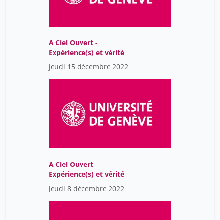
Marquis Sarah
7
Meraldi Patrick
7
A Ciel Ouvert -
Meynet Georges
17
Expérience(s) et vérité
Mortensen Maria
7
jeudi 15 décembre 2022
Natali Paolo
17
Niemi Tiia
7
Nights FuckUp
7
Nom Prénom
7
Orozco-Hinojosa Tanya
7
A Ciel Ouvert -
Palazzo Bettina
7
Expérience(s) et vérité
Pepe Francesco
17
jeudi 8 décembre 2022
Peytavin Lucile
7
Pont-Combe Séverine
7