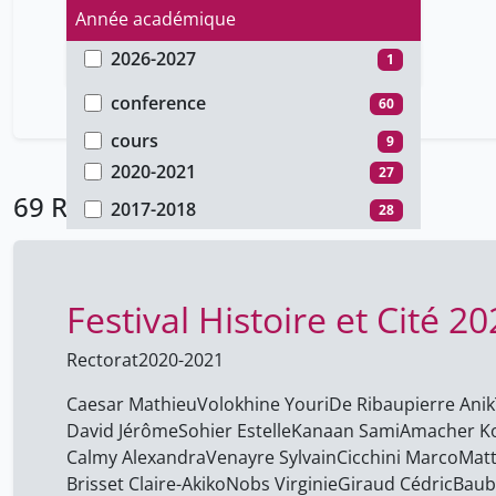
Année académique
2026-2027
1
Type de document
2024-2025
12
conference
60
2021-2022
1
cours
9
2020-2021
27
69 Résultats
2017-2018
28
Festival Histoire et Cité 
Rectorat
2020-2021
Caesar Mathieu
Volokhine Youri
De Ribaupierre Anik
David Jérôme
Sohier Estelle
Kanaan Sami
Amacher K
Calmy Alexandra
Venayre Sylvain
Cicchini Marco
Matt
Brisset Claire-Akiko
Nobs Virginie
Giraud Cédric
Baub