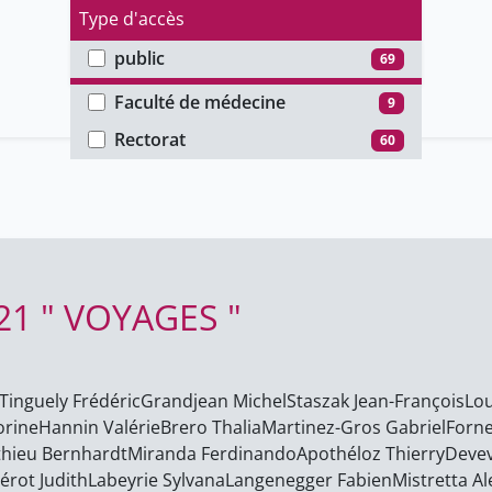
Type d'accès
public
69
Faculté
Faculté de médecine
9
Rectorat
60
2021 " VOYAGES "
Tinguely Frédéric
Grandjean Michel
Staszak Jean-François
Lou
orine
Hannin Valérie
Brero Thalia
Martinez-Gros Gabriel
Forne
hieu Bernhardt
Miranda Ferdinando
Apothéloz Thierry
Devev
érot Judith
Labeyrie Sylvana
Langenegger Fabien
Mistretta Al