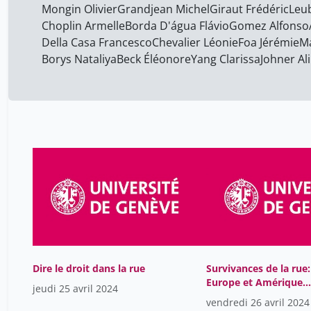
Mongin Olivier
Grandjean Michel
Giraut Frédéric
Leu
Choplin Armelle
Borda D'água Flávio
Gomez Alfonso
Della Casa Francesco
Chevalier Léonie
Foa Jérémie
M
Borys Nataliya
Beck Éléonore
Yang Clarissa
Johner Al
Dire le droit dans la rue
Survivances de la rue:
Europe et Amérique
jeudi 25 avril 2024
latine
vendredi 26 avril 2024