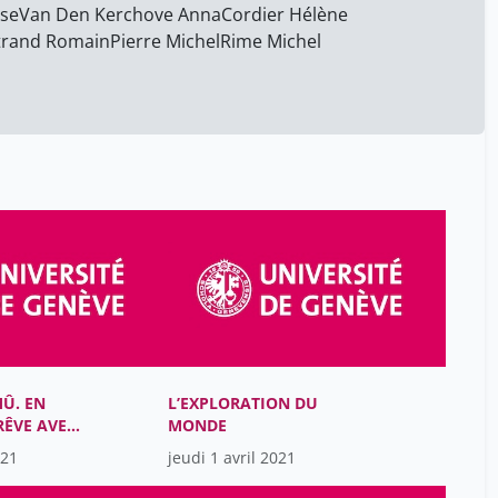
ise
Van Den Kerchove Anna
Ben Arrous Michel
Cordier Hélène
12
trand Romain
Pierre Michel
Rime Michel
Benavente Ana
12
Bennani Réda
28
Berger Jean-François
28
Boccadoro Brenno
28
Borda D'Água Flávio
12
Borys Nataliya
12
Bossart Camille
28
Bouvier Édith
28
Brillaud Benjamin
28
Budry Carbó Adrià
28
MÛ. EN
L’EXPLORATION DU
RÊVE AVEC
MONDE
Butticaz Simon
28
SE
021
jeudi 1 avril 2021
Béchara Soha
28