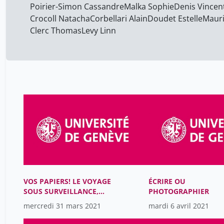
Poirier-Simon Cassandre
Malka Sophie
Denis Vincen
Crocoll Natacha
Corbellari Alain
Doudet Estelle
Mauri
Clerc Thomas
Levy Linn
VOS PAPIERS! LE VOYAGE
ÉCRIRE OU
SOUS SURVEILLANCE,
PHOTOGRAPHIER
ENTRE HISTOIRE
mercredi 31 mars 2021
mardi 6 avril 2021
MATÉRIELLE ET
POLITIQUES D’ASILE