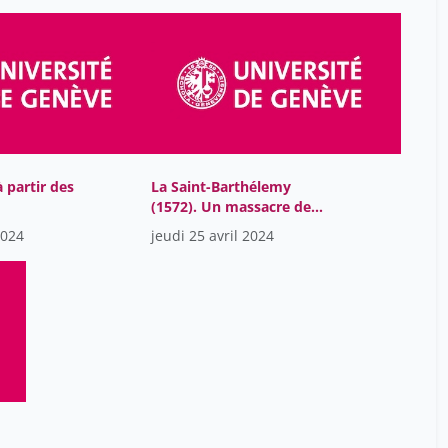
collectives
Josse Pierre
28
Kaiser Stefan
5
Keese Alexander
28
Kien Anaïs
12
Leclerc Jean
28
à partir des
La Saint-Barthélemy
Leclerc Lucien
28
(1572). Un massacre de
Leuba Audrey
rue?
12
2024
jeudi 25 avril 2024
Lutz Christian
28
Maffi Irène
28
Maggetti Naïma
12
Malbois Elodie
5
Malet Jean-Baptiste
28
Mangin David
12