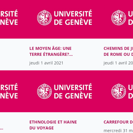
LE MOYEN ÂGE: UNE
CHEMINS DE 
TERRE ÉTRANGÈRE?
DE ROME OU 
VOYAGE DANS LES
MECQUE
jeudi 1 avril 2021
jeudi 1 avril 2
IMAGINAIRES
CONTEMPORAINS DE
L’ALTÉRITÉ MÉDIÉVALE
ETHNOLOGIE ET HAINE
CARREFOUR DE
DU VOYAGE
mercredi 31 m