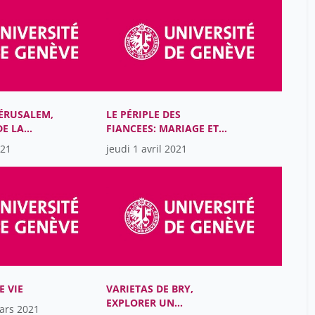
Calvi Fabrizio
28
Carvalho Higor
12
Chapoutot Johann
28
Chevalier Léonie
12
Chopelin Paul
28
JÉRUSALEM,
LE PÉRIPLE DES
Choplin Armelle
12
DE LA
FIANCEES: MARIAGE ET
POLITIQUE À LA
Cicchini Marco
021
jeudi 1 avril 2021
46
RENAISSANCE
Clavien Christine
5
Cohen Matteo
5
Crittin Pascal
28
Davodeau Etienne
28
Della Casa Francesco
12
 VIE
VARIETAS DE BRY,
Despot Slobodan
28
EXPLORER UN
ars 2021