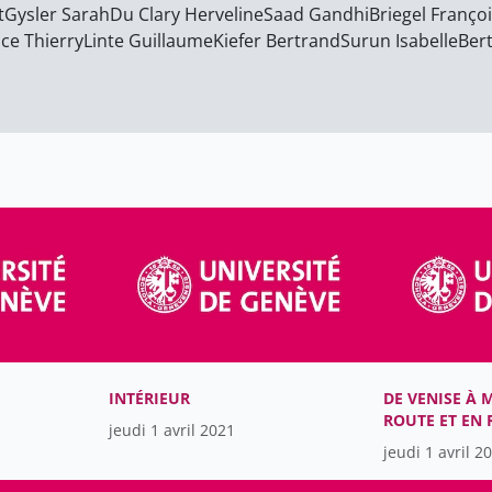
t
Gysler Sarah
Du Clary Herveline
Saad Gandhi
Briegel Franço
ce Thierry
Linte Guillaume
Kiefer Bertrand
Surun Isabelle
Ber
INTÉRIEUR
DE VENISE À 
ROUTE ET EN 
jeudi 1 avril 2021
CORTO MALTE
jeudi 1 avril 2