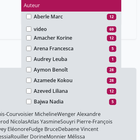
Auteur
Aberle Marc
12
Type de média
Ackermann Niels
12
video
69
Amacher Korine
12
Arena Francesca
5
Audrey Leuba
1
Aymon Benoît
28
Azamede Kokou
28
Azeved Liliana
12
Bajwa Nadia
5
Beauvois Frédérique
28
is-Courvoisier Micheline
Wenger Alexandre
rod Nicolas
Atlas Yasmine
Souyri Pierre-François
Beck Éléonore
12
ey Eléonore
Fudge Bruce
Debaene Vincent
Bellucci Mauro
28
essia
Rouiller Dorine
Monnier Mélissa