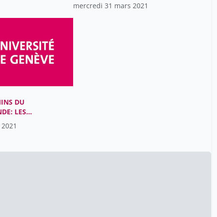
Dominicé Dao Melissa
PATRIMOINE PAR LE JEU
5
mercredi 31 mars 2021
VIDÉO
Eigenmann Julie
28
El Bachiri Leila
28
Epiney Manuella
5
Esposito Frédéric
28
Fanti Sébastien
28
Farré Sébastien
12
MINS DU
DE: LES
Fassier Thomas
5
S LE
 2021
REFOIS
Foa Jérémie
12
Fontannaz Diana
28
Fornerod Nicolas
12
Foureur Nicolas
5
Friederich Alexandre
28
Gauvard Claude
12