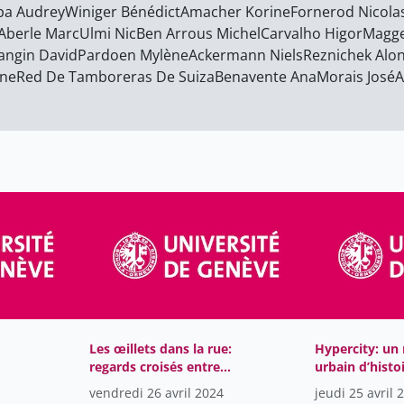
ba Audrey
Winiger Bénédict
Amacher Korine
Fornerod Nicola
Aberle Marc
Ulmi Nic
Ben Arrous Michel
Carvalho Higor
Magge
angin David
Pardoen Mylène
Ackermann Niels
Reznichek Alo
ine
Red De Tamboreras De Suiza
Benavente Ana
Morais José
A
Les œillets dans la rue:
Hypercity: un 
regards croisés entre
urbain d’histoi
Ana Benavente et José
cliquer
vendredi 26 avril 2024
jeudi 25 avril 
Morais