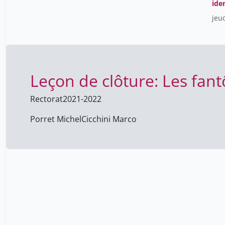
ide
jeud
Leçon de clôture: Les fant
Rectorat
2021-2022
Porret Michel
Cicchini Marco