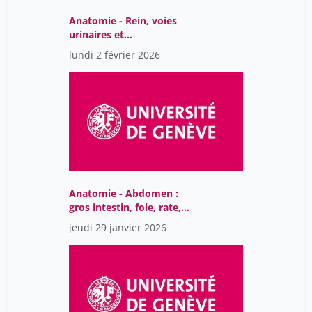
Chapoutot Johann
33
Anatomie - Rein, voies
Chappuis François
123
urinaires et
rétropéritoine
Charbonnel Corinne
lundi 2 février 2026
12
Charcosset Jean-Pierre
45
Charle Christophe
1
Charles Quairiaux
5
Charna Dibner
16
Charnavel Isabelle
7
Anatomie - Abdomen :
Chatelard Géraldine
34
gros intestin, foie, rate,
Chenal Vincent
pancréas, vascularisation
40
jeudi 29 janvier 2026
Chiron Jean-Paul
1
Chloé Fayolle
1
Christian Aliverti
47