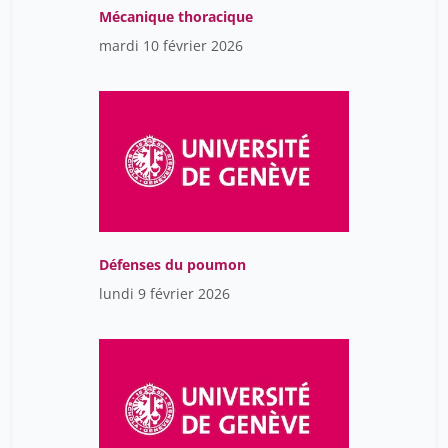
Bonard Constant
26
Mécanique thoracique
Bondolfi Guido
11
mardi 10 février 2026
Borel Christelle
8
Borer Hagit
26
Bosko Karel
40
Bourg Dominique
34
Bourquin Carole
3
Bourquin Maurice
40
Défenses du poumon
Bourrier Vincent
1
lundi 9 février 2026
Bouvier Christophe
3
Bouvier Paul
45
Boyadgian Benji
34
Braillard Olivia
8
Brejon de Lavergnée Mathieu
1