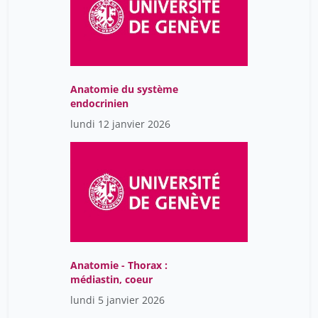
Christophe Chalamet
18
Christophe Combescure
28
Christophe Constantin
31
Anatomie du système
Christophe Gaillac
52
endocrinien
Christophe Gaudet-
lundi 12 janvier 2026
85
Blavignac
Christophe Imperiali
25
Christophe Lamy
211
Christophe Lovis
42
Christophe Luthy
106
Christophe Marc Simon
Anatomie - Thorax :
12
Chalamet
médiastin, coeur
Christophe Montessuit
lundi 5 janvier 2026
91