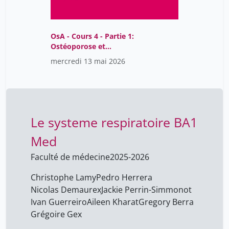
Askani Hans-Christoph
53
Assistante . Assistante .
26
Aubert Pierre
OsA - Cours 4 - Partie 1:
40
Ostéoporose et
Aubry Jean-Michel
5
génétique
mercredi 13 mai 2026
Aubry Sylvain
1
Audiovisuel Cmu
27
Audray Sauvage
47
Le systeme respiratoire BA1
Audrey Bellier
47
Med
Audrey Leuba
1
Faculté de médecine
2025-2026
Audrey Maciejewski
7
Audétat Marie-Claude
123
Christophe Lamy
Pedro Herrera
Nicolas Demaurex
Jackie Perrin-Simmonot
Aurélia Marques Oliveira
60
Ivan Guerreiro
Aileen Kharat
Gregory Berra
Aurélie Bornand
16
Grégoire Gex
Aurélie Vieux
47