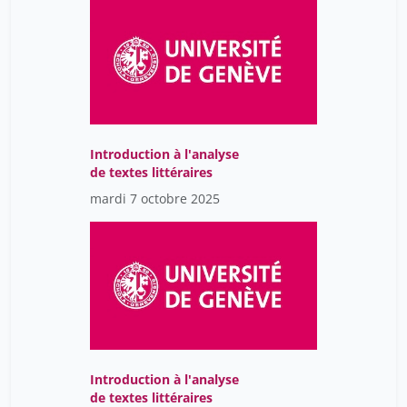
Chopelin Paul
28
Christen Philippe
1
Christian Aliverti
47
Christian Brethaut
25
Christian Ciocca
1
Introduction à l'analyse
Christian Lovis
de textes littéraires
154
mardi 7 octobre 2025
Christian Lüscher
23
Christian Schlenker
22
Christian Sigrist
1
Christian Van Delden
7
Christian Van Delden
1
Christian Wuthrich
27
Introduction à l'analyse
Christiane Eberhardt
83
de textes littéraires