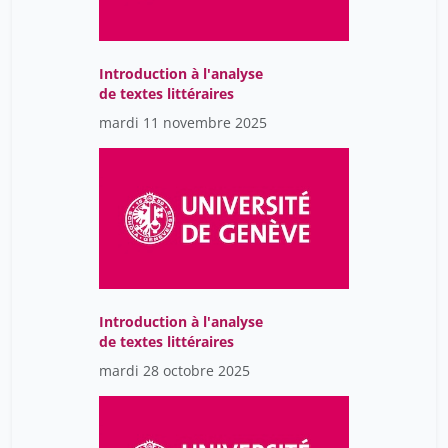
Castelltort Sébastien
2
Catherine Chamay Weber
13
Introduction à l'analyse
de textes littéraires
Catherine Giannopoulou
1
mardi 11 novembre 2025
Catherine Ludwig
13
Cattaneo Marco
7
Ceroni Dimitri
14
Cesalli Laurent
3
Cesari Francesco
17
Chadarevian Diane
7
Introduction à l'analyse
Chalamet Christophe
4
de textes littéraires
Chambaz Grégoire
mardi 28 octobre 2025
4
Chaouche Tahar Aurélie
8
Chapoutot Johann
86