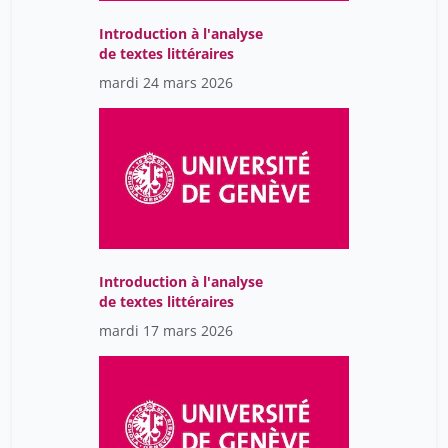
Bondolfi Guido
5
Introduction à l'analyse
Bonvin Eric
de textes littéraires
42
mardi 24 mars 2026
Borda D'Água Flávio
3
Borel Christelle
35
Borer Hagit
26
Borg Nils
1
Borradori Cristina
7
Borradori Tolsa Cristina
56
Introduction à l'analyse
Bortolotti Lisa
1
de textes littéraires
Bory Jonathan
1
mardi 17 mars 2026
Bosko Karel
40
Bossart Camille
28
Bourbonnais Nicole
25