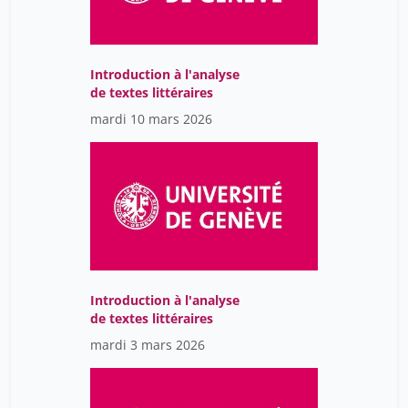
Bourg Dominique
76
Bourgeron Thomas
4
Bourquin Maurice
Introduction à l'analyse
63
de textes littéraires
Bouvier Paul
25
mardi 10 mars 2026
Bouvier Édith
28
Bovet Christian
1
Boyadgian Benji
34
Brage Tomas
7
Braillard Olivia
16
Brandli Fabrice
3
Introduction à l'analyse
de textes littéraires
Brehm
2
mardi 3 mars 2026
Brembilla Nicolo
32
Brenno Boccadoro
35