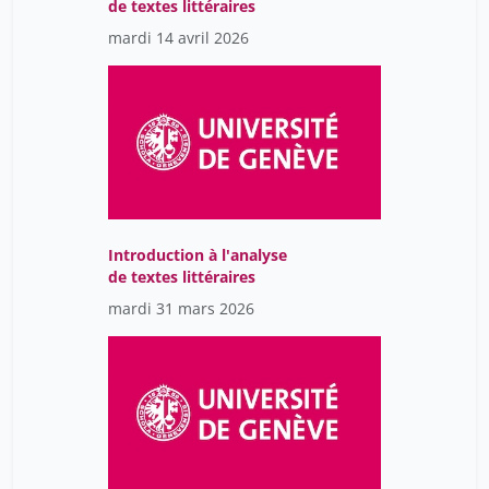
de textes littéraires
Bischoff Christian
2
mardi 14 avril 2026
Bischoff Thomas
34
Bissière Brigitte
7
Bivol Octavian
10
Bizzini Lucio
5
Bjarnadóttir Brynja
16
Blanchet Christian
16
Introduction à l'analyse
de textes littéraires
Blin Arnaud
4
mardi 31 mars 2026
Blondon Katherine
8
Blumer Eliane
34
Boccadoro Brenno
65
Bonah Christian
38
Bonard Constant
26