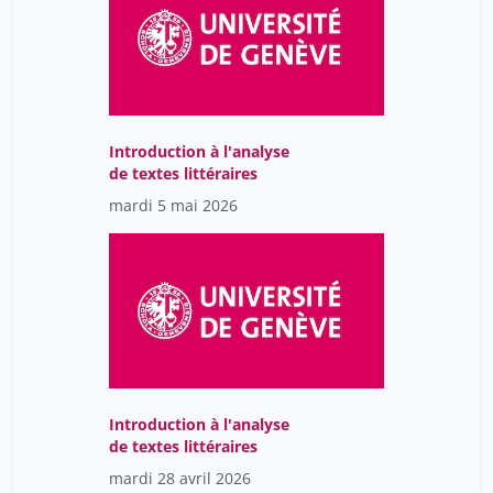
Benseaude-Vincent
3
Bernadette
Benz Roland
40
Berchtold Lena
1
Introduction à l'analyse
Beretta Francesco
34
de textes littéraires
Bergadaà Michelle
40
mardi 5 mai 2026
Berger Jean-François
28
Berlioz Jacques
42
Bernard Crettaz
35
Bernard Frédéric
4
Bernard Lescaze
1
Bernard Thea
8
Introduction à l'analyse
de textes littéraires
Bernardi Bruno
3
mardi 28 avril 2026
Berriane Johara
42