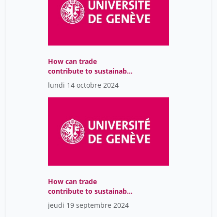
De Carvalho Fabio
2
De Coulon Geraldo
14
De Donato Anita
34
Debarbieux Bernard
How can trade
42
contribute to sustainable
Debbané Martin
5
development ?
lundi 14 octobre 2024
Debos Marielle
16
Deguil Hélène
7
Del Notaro Christine
1
Delaloye Christophe
5
Deleau Michel
7
Delgado Luchner Carmen
1
How can trade
contribute to sustainable
Della Seta Fabrizio
17
development ?
jeudi 19 septembre 2024
Delmaire Léa
25