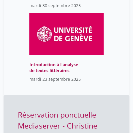
Christin Olivier
42
mardi 30 septembre 2025
Christina Isensee
12
Christina Julia Hertel
23
Christina Kitsos
12
Christina Lutz
11
Christine Kaddous
5
Christine Kaddous
Introduction à l'analyse
14
de textes littéraires
Christine Martinez-Fortis
8
mardi 23 septembre 2025
Christine Weder
24
Christoph Scheiermann
20
Christophe Chalamet
1
Réservation ponctuelle
Christophe Gaudet-
60
Blavignac
Mediaserver - Christine
Christophe Lamy
47