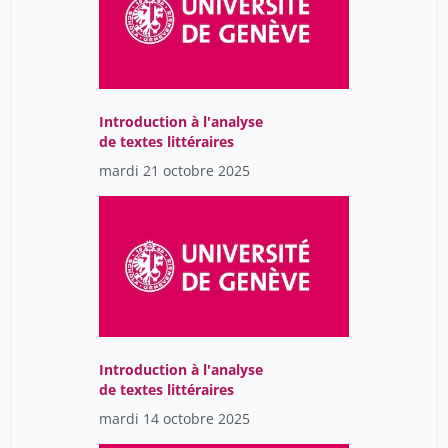
Chappuis Christine
104
Chappuis François
123
Charbonnel Corinne
7
Introduction à l'analyse
Charlotte Erika Zito
13
de textes littéraires
Charpentier Nicolas
4
mardi 21 octobre 2025
Charrak André
3
Chatelard Géraldine
34
Chavaz Lara
7
Chebib Najla
14
Chenal Vincent
40
Chenevière Guillaume
3
Introduction à l'analyse
de textes littéraires
Chikvaidze David
6
mardi 14 octobre 2025
Chopard Bastien
23