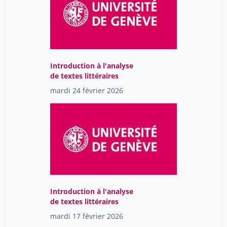
Brero Thalia
42
Bridson Martin
16
Brigatti Francesca Maria
1
Brillaud Benjamin
28
Introduction à l'analyse
Broers Barbara
124
de textes littéraires
Bron Adrien
mardi 24 février 2026
6
Brossard Michel
7
Brugier-Weyermann
8
Christine
Bruguier Christine
8
Brunier Christian
1
Brunier Isabelle
34
Introduction à l'analyse
de textes littéraires
Bruno J. Strasser
47
mardi 17 février 2026
Bruno Menon
47