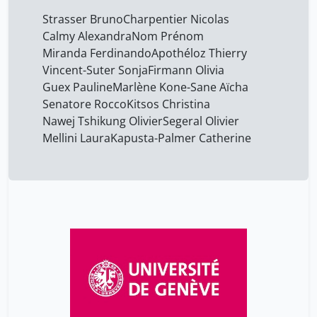
Strasser Bruno
Charpentier Nicolas
Calmy Alexandra
Nom Prénom
Miranda Ferdinando
Apothéloz Thierry
Vincent-Suter Sonja
Firmann Olivia
Guex Pauline
Marlène Kone-Sane Aïcha
Senatore Rocco
Kitsos Christina
Nawej Tshikung Olivier
Segeral Olivier
Mellini Laura
Kapusta-Palmer Catherine