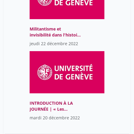
Militantisme et
invisibilité dans l'histoire
du VIH/Sida
jeudi 22 décembre 2022
INTRODUCTION À LA
JOURNÉE | « Les
membres de PVA-Genève
mardi 20 décembre 2022
dialoguent avec la
Professeure Alexandra
Calmy », responsable de