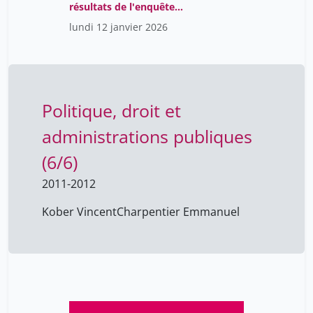
résultats de l'enquête
transfrontalière «
lundi 12 janvier 2026
Mobilités de santé sur le
Grand Genève et
inégalités sociales dans
l'accès aux soins », par
Nicolas Charpentier
(UNIGE) et Mélina Calla
Politique, droit et
(ARIES)
administrations publiques
(6/6)
2011-2012
Kober Vincent
Charpentier Emmanuel