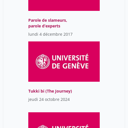
Mellini Laura
4
Michel Bruno
1
Parole de slameurs,
Miranda Ferdinando
4
parole d’experts
Nawej Tshikung Olivier
4
lundi 4 décembre 2017
Neniz Python,
25
Nicolas Charpentier
25
Nom Prénom
4
Oumar Aly Ba
25
Pauline Mamie
25
Tukki bi (The Journey)
Segeral Olivier
4
jeudi 24 octobre 2024
Senatore Rocco
4
Sophia Besson
25
Strasser Bruno
4