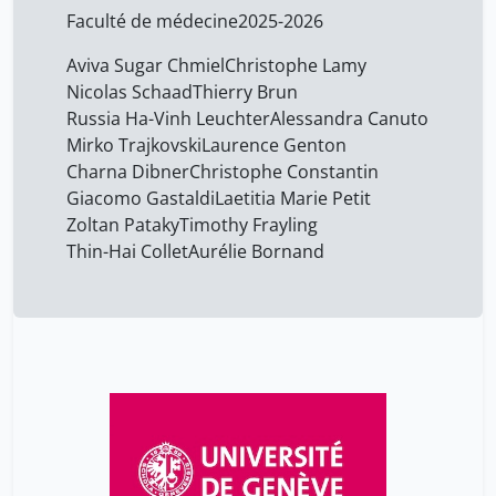
Faculté de médecine
2025-2026
Aviva Sugar Chmiel
Christophe Lamy
Nicolas Schaad
Thierry Brun
Russia Ha-Vinh Leuchter
Alessandra Canuto
Mirko Trajkovski
Laurence Genton
Charna Dibner
Christophe Constantin
Giacomo Gastaldi
Laetitia Marie Petit
Zoltan Pataky
Timothy Frayling
Thin-Hai Collet
Aurélie Bornand