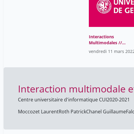
Interactions
Multimodales //
11.03.2022
vendredi 11 mars 202
Interaction multimodale et
Centre universitaire d'informatique CUI
2020-2021
Moccozet Laurent
Roth Patrick
Chanel Guillaume
Fal