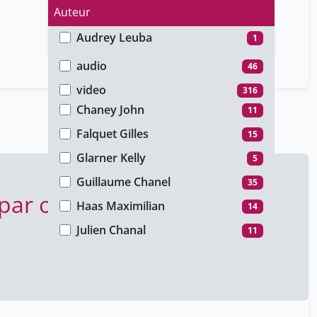
Auteur
Audrey Leuba
1
Type de média
Bétrancourt Mireille
1
audio
46
Chanel Guillaume
16
video
316
Chaney John
11
Falquet Gilles
15
Glarner Kelly
5
Guillaume Chanel
35
 par ordinateur
Haas Maximilian
14
Julien Chanal
11
Julien Chanal
100
Moccozet Laurent
15
Molinari Gaëlle
1