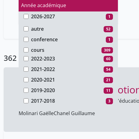
Année académique
2026-2027
1
Type de document
2025-2026
64
autre
52
2024-2025
74
conference
1
2023-2024
27
cours
309
362 Résultats
2022-2023
60
2021-2022
54
2020-2021
21
[BBS] Partage des émotion
2019-2020
11
Faculté de psychologie et des sciences de l'éducati
2017-2018
3
2012-2013
1
Molinari Gaëlle
Chanel Guillaume
46