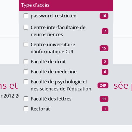
Type d'accès
password_restricted
16
Faculté
public
20
Centre interfacultaire de
7
neurosciences
unige_restricted
326
Centre universitaire
15
d'informatique CUI
Faculté de droit
2
Faculté de médecine
6
Faculté de psychologie et
s et collaboration médiatisée
249
des sciences de l'éducation
on
2012-2013
Faculté des lettres
11
Rectorat
1