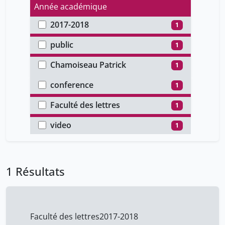
Année académique
2017-2018
1
Type d'accès
public
1
Auteur
Chamoiseau Patrick
1
Type de document
David Jérôme
1
conference
1
Faculté
Faculté des lettres
1
Type de média
video
1
1 Résultats
Faculté des lettres
2017-2018