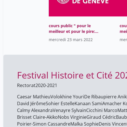
cours public " pour le
cou
meilleur et pour le pire:
mei
héros et anti-héros au
hér
mercredi 23 mars 2022
mer
Moyen Age" CEM 2022
Moy
Festival Histoire et Cité 
Rectorat
2020-2021
Caesar Mathieu
Volokhine Youri
De Ribaupierre Anik
David Jérôme
Sohier Estelle
Kanaan Sami
Amacher K
Calmy Alexandra
Venayre Sylvain
Cicchini Marco
Matt
Brisset Claire-Akiko
Nobs Virginie
Giraud Cédric
Baub
Poirier-Simon Cassandre
Malka Sophie
Denis Vincen