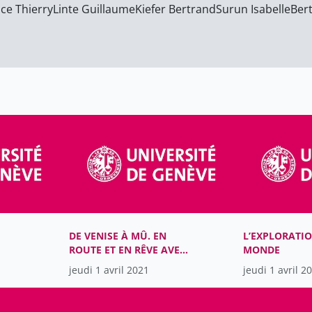
ce Thierry
Linte Guillaume
Kiefer Bertrand
Surun Isabelle
Ber
DE VENISE À MÛ. EN
L’EXPLORATI
ROUTE ET EN RÊVE AVEC
MONDE
CORTO MALTESE
jeudi 1 avril 2021
jeudi 1 avril 2