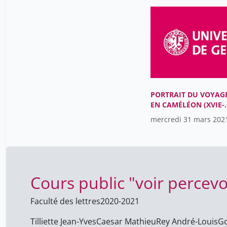
PORTRAIT DU VOYAG
EN CAMÉLÉON (XVIE-
XVIIE SIÈCLES)
mercredi 31 mars 202
Cours public "voir percev
Faculté des lettres
2020-2021
Tilliette Jean-Yves
Caesar Mathieu
Rey André-Louis
Go