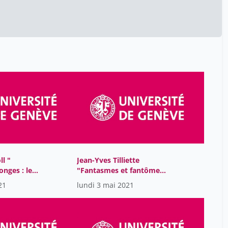
Souyri Pierre-François
1
Szczech Nathalie
9
Togni Nadia
9
Tsai Alexandre
10
Venayre Sylvain
1
W.bruening Michael
9
Watt Jeffrey
9
Wenger Alexandre
1
Wolf-Bonvin Romaine
9
Würgler Andreas
l "
Jean-Yves Tilliette
9
onges : les
"Fantasmes et fantômes:
Zahnd Ueli
9
ns la
les rêves de l'abbé
21
lundi 3 mai 2021
lane du
Guibert de Nogent"
Zwierlein Cornel
9
Cygne"
caesar mathieu
49