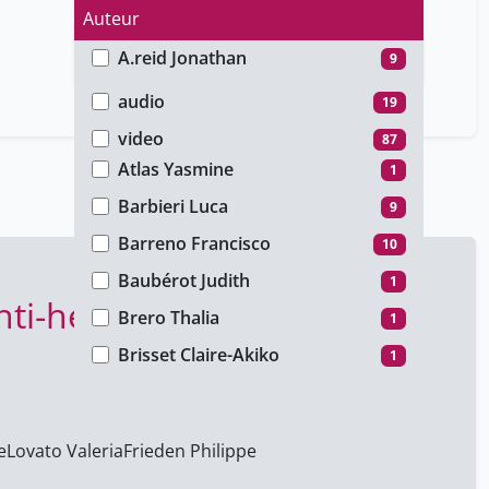
Auteur
A.reid Jonathan
9
Type de média
Amacher Korine
1
audio
19
Apothéloz Thierry
1
video
87
Atlas Yasmine
1
Barbieri Luca
9
Barreno Francisco
10
Baubérot Judith
1
 anti-héros au Moyen Age"
Brero Thalia
1
Brisset Claire-Akiko
1
Brusa Julia
4
Burton-Jeangros Claudine
10
e
Lovato Valeria
Frieden Philippe
Calmy Alexandra
1