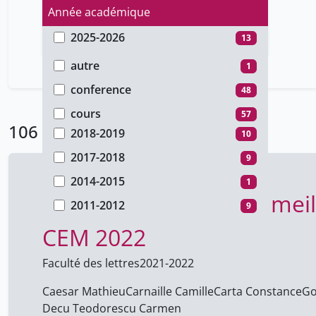
Année académique
2025-2026
13
Type de document
2024-2025
26
autre
1
2021-2022
9
conference
48
2020-2021
29
cours
57
106 Résultats
2018-2019
10
2017-2018
9
2014-2015
1
cours public " pour le mei
2011-2012
9
CEM 2022
Faculté des lettres
2021-2022
Caesar Mathieu
Carnaille Camille
Carta Constance
Go
Decu Teodorescu Carmen