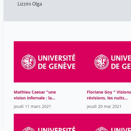
Lizzini Olga
Mathieu Caesar "une
Floriane Goy " Visions
vision infernale : la
révisions, les nuits
mesnie Hellequin"
agitées des intellectu
jeudi 11 mars 2021
jeudi 20 mai 2021
du Moyen Age"