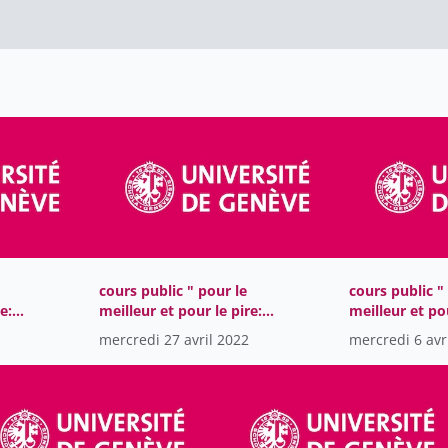
cours public " pour le
cours public "
e:
meilleur et pour le pire:
meilleur et pou
u
héros et anti-héros au
héros et anti-
mercredi 27 avril 2022
mercredi 6 avr
2
Moyen Age" CEM 2022
Moyen Age" C