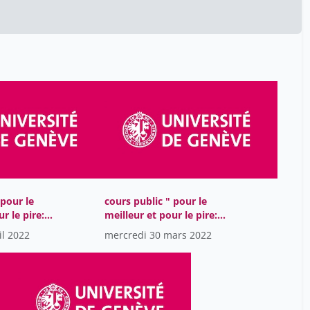
Carbonnier-Burkard
9
Marianne
Cesalli Laurent
9
Cicchini Marco
1
Consoli Liala
10
Corboud Pierre
1
Crocoll Natacha
4
Crousaz Karine
9
Crouzet Denis
9
 pour le
cours public " pour le
David Jérôme
r le pire:
meilleur et pour le pire:
1
héros au
héros et anti-héros au
il 2022
mercredi 30 mars 2022
Debaene Vincent
1
EM 2022
Moyen Age" CEM 2022
Denis Vincent
1
Deschamp Marion
9
Devevey Eléonore
1