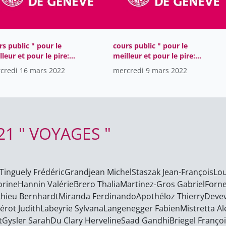
rs public " pour le
cours public " pour le
lleur et pour le pire:
meilleur et pour le pire:
os et anti-héros au
héros et anti-héros au
credi 16 mars 2022
mercredi 9 mars 2022
en Age" CEM 2022
Moyen Age" CEM 2022
2021 " VOYAGES "
Tinguely Frédéric
Grandjean Michel
Staszak Jean-François
Lou
orine
Hannin Valérie
Brero Thalia
Martinez-Gros Gabriel
Forne
hieu Bernhardt
Miranda Ferdinando
Apothéloz Thierry
Devev
érot Judith
Labeyrie Sylvana
Langenegger Fabien
Mistretta Al
t
Gysler Sarah
Du Clary Herveline
Saad Gandhi
Briegel Franço