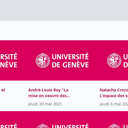
 et
André-Louis Rey "La
Natacha Crocol
mise en oeuvre des
L’espace des s
els
songes dans
prophéties da
jeudi 20 mai 2021
jeudi 6 mai 20
l'historiographie
version castil
byzantine"
Chevalier au 