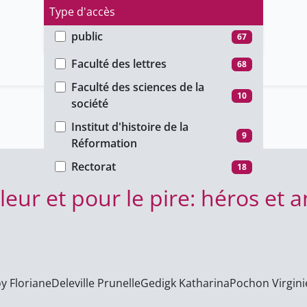
Type d'accès
public
67
Faculté
unige_restricted
39
Faculté des lettres
68
Faculté des sciences de la
10
société
Institut d'histoire de la
9
Réformation
Rectorat
18
lleur et pour le pire: héros et
y Floriane
Deleville Prunelle
Gedigk Katharina
Pochon Virgini