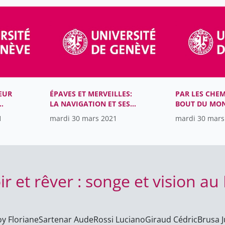
POLITIQUES D
EUR
ÉPAVES ET MERVEILLES:
PAR LES CHE
LA NAVIGATION ET SES
BOUT DU MON
VESTIGES EN
VOYAGES DAN
1
mardi 30 mars 2021
mardi 30 mars
MÉDITERRANÉE ANTIQUE
JAPON D’AUT
oir et rêver : songe et vision
y Floriane
Sartenar Aude
Rossi Luciano
Giraud Cédric
Brusa J