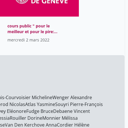
Du Clary Herveline
1
Fakhoury Julien
10
cours public " pour le
Flückiger Fabrice
9
meilleur et pour le pire:
héros et anti-héros au
Fornerod Nicolas
1
mercredi 2 mars 2022
Moyen Age" CEM 2022
Foscallo Caroline
9
Fudge Bruce
1
Garnier Isabelle
9
Genequand Charles
9
Genequand Philippe
9
Giraud Cédric
5
is-Courvoisier Micheline
Wenger Alexandre
rod Nicolas
Atlas Yasmine
Souyri Pierre-François
Goubier Frédéric
9
ey Eléonore
Fudge Bruce
Debaene Vincent
Goy Floriane
4
essia
Rouiller Dorine
Monnier Mélissa
ise
Van Den Kerchove Anna
Cordier Hélène
Gross Geneviève
9