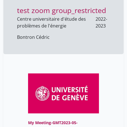
Sommer Johanna
test zoom group_restricted
10
Suciu Radu
3
Centre universitaire d'étude des
2022-
problèmes de l'énergie
2023
Tardy Camille
1
Bontron Cédric
Tixier Nicolas
4
Trevelo Pierre-Alain
4
Valloton Laurent
3
Van Keirsbilck Benoit
17
Van der Laan Peter
17
Vernaz Nathalie
10
Viaccoz Cédric
1
Viger-Kohler Antoine
4
Vincent Ossipow
1
My Meeting-GMT2023-05-
Vivant Elsa
4