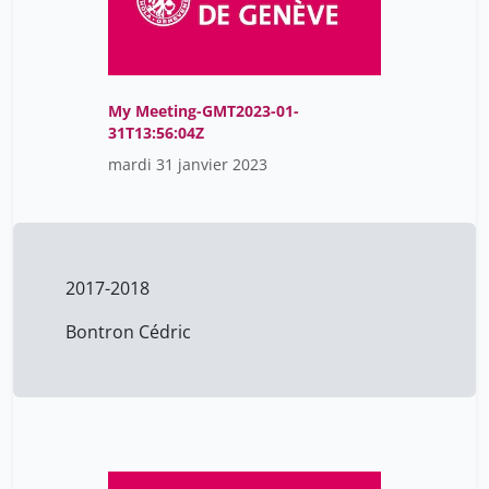
grandjean michel
1
hässig claus
3
rey andré-louis
4
My Meeting-GMT2023-01-
roth patrick
2
31T13:56:04Z
mardi 31 janvier 2023
staszak jean-françois
1
suter patrick
10
tilliette jean-yves
11
tinguely frédéric
1
2017-2018
volokhine youri
1
Bontron Cédric