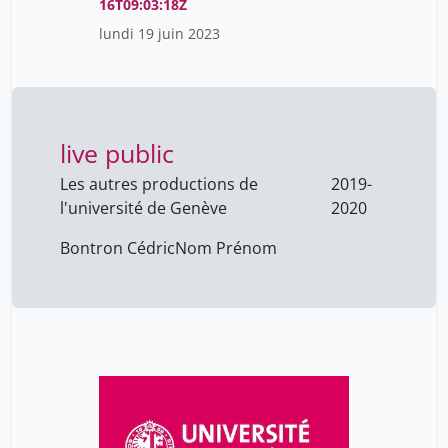
16T09:03:18Z
Von Overbeck Ottino Saskia
10
lundi 19 juin 2023
Walker Corinne
3
Wenger Alexandre
1
Wolthuis Annemieke
17
live public
Yasmina Foehr-Janssens
3
Les autres productions de
2019-
Zarcos Francine
4
l'université de Genève
2020
bontron cédric
45
Bontron Cédric
Nom Prénom
caesar mathieu
22
collé benoit
1
de blasis jean-paul
12
de ribaupierre anik
1
droux joëlle
11
foehr-janssens yasmina
10