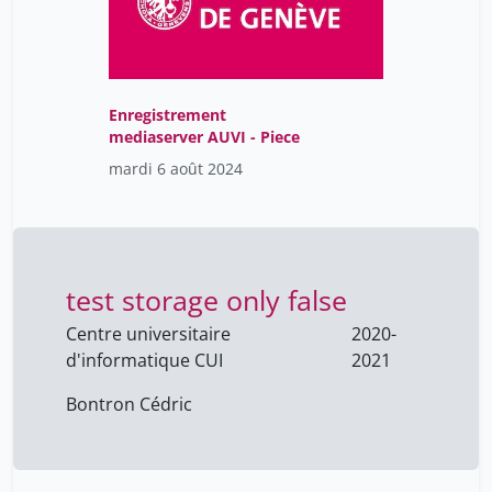
Dagmar Haller-Hester
13
Daniela Di Mare Appéré
1
Daquin Alice
4
Enregistrement
Daval Diane
4
mediaserver AUVI - Piece
David Jérôme
4
mardi 6 août 2024
David Pejoski
1
De Castro Guerra Elisa
1
Delphine Seitiée
1
test storage only false
Dinkel Philippe
3
Centre universitaire
2020-
Duc Géraldine
10
d'informatique CUI
2021
Durand Cedric
4
Bontron Cédric
Duranel Guillaume
4
Emerson Ferreira Queiroz
1