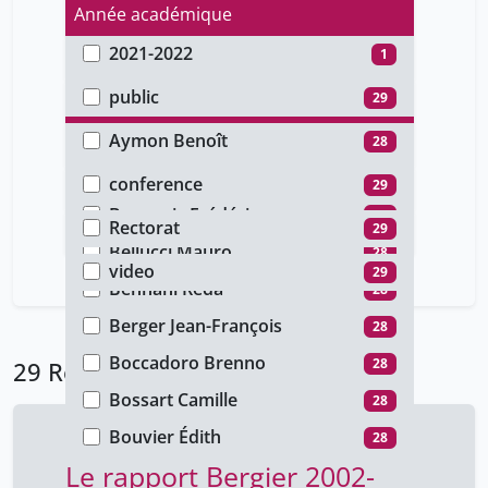
Année académique
2021-2022
1
Type d'accès
2017-2018
28
public
29
Auteur
Aymon Benoît
28
Type de document
Azamede Kokou
28
conference
29
Faculté
Beauvois Frédérique
28
Rectorat
29
Type de média
Bellucci Mauro
28
video
29
Bennani Réda
28
Berger Jean-François
28
Boccadoro Brenno
28
29 Résultats
Bossart Camille
28
Bouvier Édith
28
Le rapport Bergier 2002-
Brillaud Benjamin
28