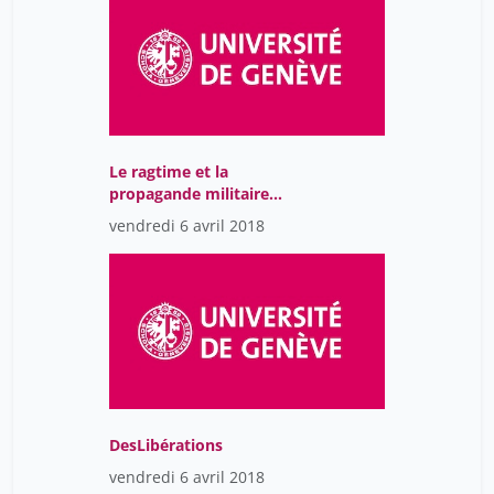
baudouï rémi
28
de Senarclens Coline
28
foehr-janssens yasmina
28
grandjean michel
28
Le ragtime et la
helg aline
28
propagande militaire
tinguely frédéric
pendant la Première
28
vendredi 6 avril 2018
Guerre mondiale
ziegler jean
28
DesLibérations
vendredi 6 avril 2018