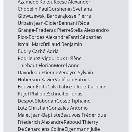
Azamede Kokou
Keese Alexander
Keese Alexander
28
Chopelin Paul
Gorshenin Svetlana
Leclerc Jean
28
Glowczewski Barbara
Josse Pierre
Leclerc Lucien
Urbain Jean-Didier
Bennani Réda
28
Grangé-Praderas Pierre
Stella Alessandro
Lutz Christian
28
Rios-Bordes Alexandre
Fanti Sébastien
Maffi Irène
28
Ismail Marc
Brillaud Benjamin
Budry Carbó Adrià
Malet Jean-Baptiste
28
Rodriguez-Vigouroux Hélène
Morel Anne
28
Thiebaut Florian
Morel Anne
Davodeau Etienne
Venayre Sylvain
Naef Silvia
28
Huberson Xavier
Vallélian Patrick
Nassim Aboudrar Bruno
28
Bouvier Édith
Calvi Fabrizio
Rutz Caroline
Nickbarte Sylvie
Pujol Philippe
Schneiter Jonas
28
Despot Slobodan
Gosse Tiphaine
Pastorello Thierry
28
Lutz Christian
Gonzales Antonio
Pavard Bibia
28
Malet Jean-Baptiste
Beauvois Frédérique
Friederich Alexandre
Raboud Thierry
Perrenoud Marc
1
De Senarclens Coline
Eigenmann Julie