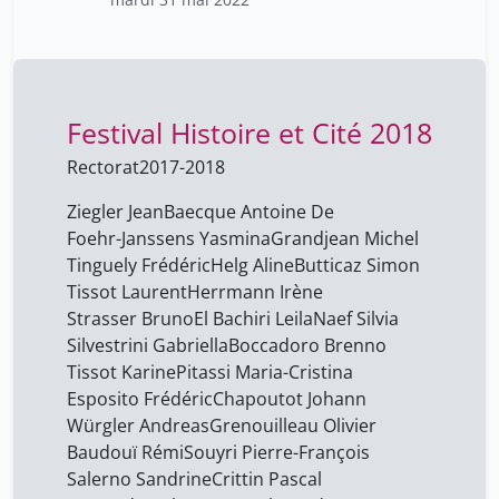
Fanti Sébastien
28
Fontannaz Diana
28
Friederich Alexandre
28
Festival Histoire et Cité 2018
Glowczewski Barbara
28
Rectorat
2017-2018
Gonzales Antonio
28
Gorshenin Svetlana
28
Ziegler Jean
Baecque Antoine De
Foehr-Janssens Yasmina
Grandjean Michel
Gosse Tiphaine
28
Tinguely Frédéric
Helg Aline
Butticaz Simon
Grangé-Praderas Pierre
28
Tissot Laurent
Herrmann Irène
Strasser Bruno
El Bachiri Leila
Naef Silvia
Grenouilleau Olivier
28
Silvestrini Gabriella
Boccadoro Brenno
Herrmann Irène
28
Tissot Karine
Pitassi Maria-Cristina
Huberson Xavier
Esposito Frédéric
Chapoutot Johann
28
Würgler Andreas
Grenouilleau Olivier
Ismail Marc
28
Baudouï Rémi
Souyri Pierre-François
Josse Pierre
28
Salerno Sandrine
Crittin Pascal