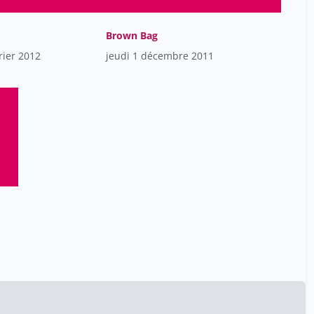
Schopper Doris
1
Skolits Wes
12
Brown Bag
rier 2012
Skopelitis dimitri
jeudi 1 décembre 2011
1
Soupa Anne
12
Stefaniak Stefan
6
Stiefel Adrian
12
Tell i Puig Albert
1
Turkal Miranda
1
Vartanova Valeriia
1
Williamson Timothy
12
Yantarasri Fah
1
YounJu So
1
de Barmon Arienne
12