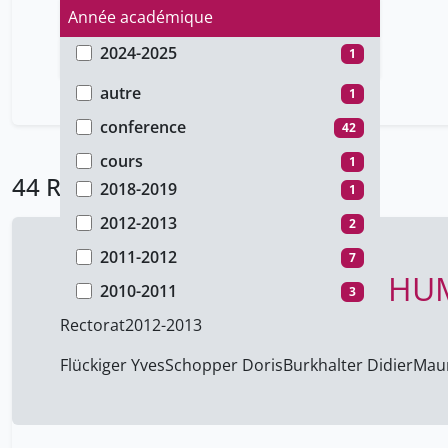
Année académique
2024-2025
1
Type de document
2021-2022
12
autre
1
2020-2021
12
conference
42
2019-2020
6
cours
1
44 Résultats
2018-2019
1
2012-2013
2
2011-2012
7
CHALLENGES FACING HU
2010-2011
3
Rectorat
2012-2013
Flückiger Yves
Schopper Doris
Burkhalter Didier
Maur