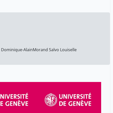
Mieville Valentin
1
Miranda Ferdinando
12
Morand Salvo Louiselle
7
Mortini Dario
12
Nagel Jennifer
12
Pavese Carlotta
12
n Dominique-Alain
Morand Salvo Louiselle
Picchiottino Patricia
6
Roessler Johannes
12
Saha Sajjita
1
Sahakian Marlyne
1
Savoy Laurianne
12
Schmidt Sophia
1
Schneider Marie-Paule
6