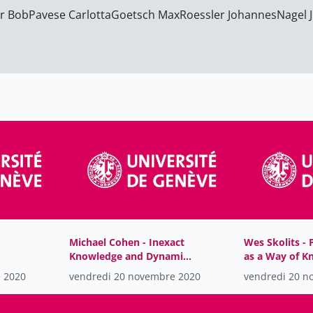
r Bob
Pavese Carlotta
Goetsch Max
Roessler Johannes
Nagel 
Michael Cohen - Inexact
Wes Skolits - 
Knowledge and Dynamic
as a Way of K
ials
Introspection
Defense
 2020
vendredi 20 novembre 2020
vendredi 20 n