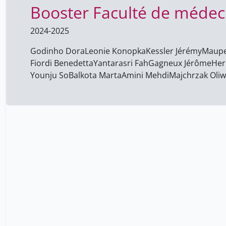
Booster Faculté de médec
2024-2025
Godinho Dora
Leonie Konopka
Kessler Jérémy
Maupe
Fiordi Benedetta
Yantarasri Fah
Gagneux Jérôme
Her
Younju So
Balkota Marta
Amini Mehdi
Majchrzak Oliw