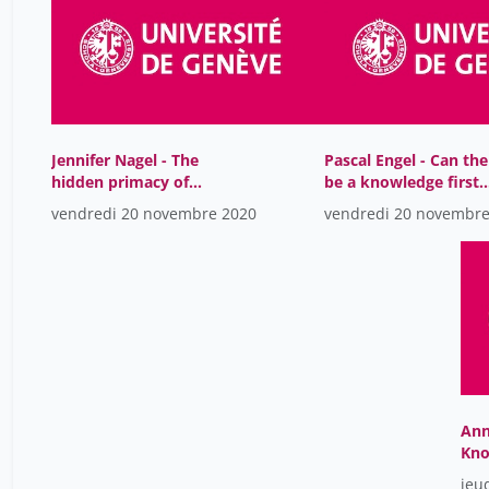
Jennifer Nagel - The
Pascal Engel - Can the
hidden primacy of
be a knowledge first
knowledge (and its
social epistemology?
vendredi 20 novembre 2020
vendredi 20 novembre
limits)
Ann
Kno
Emo
jeu