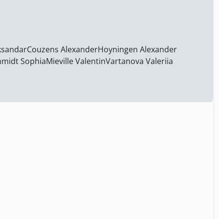
engel pascal
12
madder Stéphanie
7
parmentier elisabeth
12
ksandar
Couzens Alexander
Hoyningen Alexander
ravessoud catalina
1
hmidt Sophia
Mieville Valentin
Vartanova Valeriia
zufferey dimitri
1