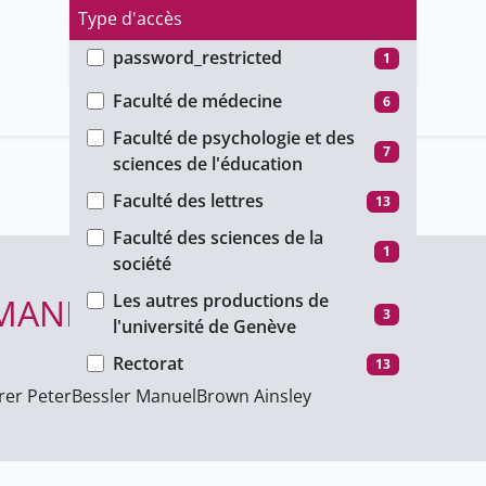
Type d'accès
password_restricted
1
Faculté
public
42
Faculté de médecine
6
unige_restricted
1
Faculté de psychologie et des
7
sciences de l'éducation
Faculté des lettres
13
Faculté des sciences de la
1
société
Les autres productions de
MANITARIAN ACTION
3
l'université de Genève
Rectorat
13
er Peter
Bessler Manuel
Brown Ainsley