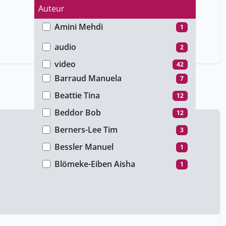
Auteur
Amini Mehdi
1
Type de média
Arsovic Aleksandar
1
audio
2
Balkota Marta
1
video
42
Barraud Manuela
7
Beattie Tina
12
Beddor Bob
12
Berners-Lee Tim
3
Bessler Manuel
1
Blömeke-Eiben Aisha
1
Bouvier Bron Michèle
1
Bouvier Patrice
7
Brandys Gus
7