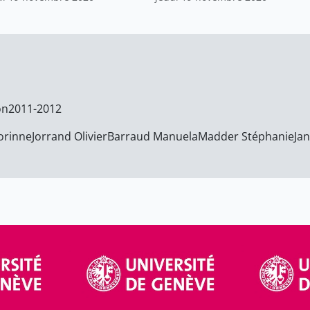
on
2011-2012
orinne
Jorrand Olivier
Barraud Manuela
Madder Stéphanie
Ja