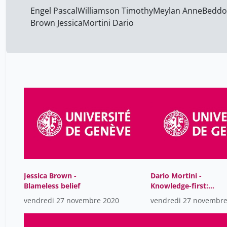
Engel Pascal
Williamson Timothy
Meylan Anne
Beddo
Brown Jessica
Mortini Dario
Jessica Brown -
Dario Mortini -
Blameless belief
Knowledge-first:
Metaphysical Credent
vendredi 27 novembre 2020
vendredi 27 novembre