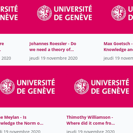
re
Johannes Roessler - Do
Max Goetsch -
we need a theory of
Knowledge and
perceptual justification?
Modality
 2020
jeudi 19 novembre 2020
jeudi 19 nove
e Meylan - Is
Thimothy Williamson -
wledge the Norm of
Where did it come from?
tions?
Where will it go?
di 19 novembre 2020
jeudi 19 novembre 2020