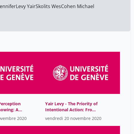
Favier Anthony
12
Jennifer
Levy Yair
Skolits Wes
Cohen Michael
Fiordi Benedetta
1
Flückiger Yves
1
Gagneux Jérôme
1
Godinho Dora
1
Goetsch Max
12
Guessous Idris
6
HALLER GUY
6
Hernandez Ramirez Luis
1
Eduardo
Hoyningen Alexander
1
Perception
Yair Levy - The Priority of
nowing: A
Intentional Action: From
Hurst-Majno Samia
6
Developmental to
ovembre 2020
vendredi 20 novembre 2020
Ingrand-Hoffet Caroline
Conceptual Priority
12
Isherwood Lisa
12