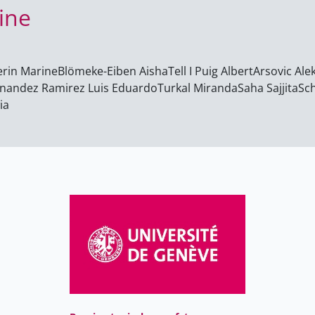
ine
rin Marine
Blömeke-Eiben Aisha
Tell I Puig Albert
Arsovic Ale
nandez Ramirez Luis Eduardo
Turkal Miranda
Saha Sajjita
Sc
ia