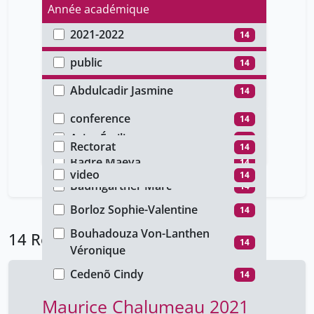
Année académique
2021-2022
14
Type d'accès
public
14
Auteur
Abdulcadir Jasmine
14
Type de document
Arena Francesca
14
conference
14
Faculté
Arias Émilie
14
Rectorat
14
Type de média
Badré Maéva
14
video
14
Baumgartner Marc
14
Borloz Sophie-Valentine
14
Bouhadouza Von-Lanthen
14 Résultats
14
Véronique
Cedenõ Cindy
14
Chatelain Thierry
14
Maurice Chalumeau 2021