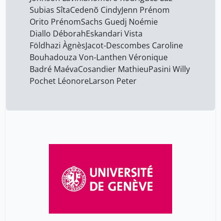
Johnson Lavinia
14
Subias Sîta
Cedenõ Cindy
Jenn Prénom
Knutsen Elinor
14
Orito Prénom
Sachs Guedj Noémie
Diallo Déborah
Eskandari Vista
Kraus Cynthia
14
Földhazi Àgnès
Jacot-Descombes Caroline
Larson Peter
14
Bouhadouza Von-Lanthen Véronique
Badré Maéva
Cosandier Mathieu
Pasini Willy
Machlout Maya
14
Pochet Léonore
Larson Peter
Markarian Quentin
14
Miranda Ferdinando
14
Mussard Danièle
14
Muster Caïtucoli Joëlle
14
Nyx Prénom
14
Orito Prénom
14
Parini Lorena
14
Pasini Willy
14
Pochet Léonore
14