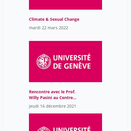
Yassine Camille
14
Zimmermann Nesa
14
Climate & Sexual Change
rigoli juan
mardi 22 mars 2022
14
Rencontre avec le Prof.
Willy Pasini au Centre
Maurice Chalumeau en
jeudi 16 décembre 2021
sciences des sexualités