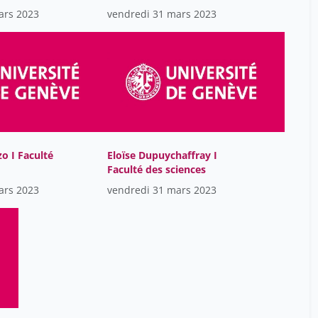
ars 2023
vendredi 31 mars 2023
Rosenthal Olivia
15
Sahraoui Suzanne Sherihan
25
Salzmann Fernand
6
Schaub Mallory
13
Scholl Sarah
15
Soubrier Ste?phanie
9
o I Faculté
Eloïse Dupuychaffray I
Taithe Bertrand
15
Faculté des sciences
Terrier Jean
ars 2023
vendredi 31 mars 2023
15
Umstätter Lada
15
Vajzovic Dino
25
Varbaro Lucia
9
Vidal-Naquet Clémentine
15
Volkart Lise
25