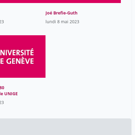
Fonjallaz Marie
9
Geinoz Philippe
Joé Brefie-Guth
6
23
lundi 8 mai 2023
Gyl Vigneron
1
Herberz Mario
25
Herrmann Irène
15
Hirt Irène
15
Humbert Laure
15
Jacob Raphaël
15
Labarthe Juliette
9
80
le UNIGE
Lafont Anne
15
23
Lallemant Bastien
15
Lavallé Bernard
15
Lecoq Titiou
15