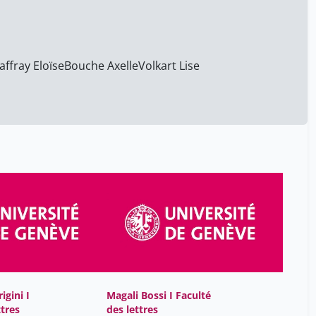
Mantilleri Brigitte
15
Matthieussent Brice
15
Mettan Pauline
6
ffray Eloïse
Bouche Axelle
Volkart Lise
Mistretta Alessia
15
Moncada Isabelle
15
Nobs Virginie
15
Nom Prénom
15
Parigini Margherita
25
Patou-Mathis Marylène
15
Pellegrini Tamara
15
Piketty Guillaume
15
Poinot Hélène
25
Roch Martin
15
igini I
Magali Bossi I Faculté
ttres
des lettres
Roman Héloïse
15