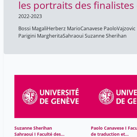
les portraits des finalist
2022-2023
Bossi Magali
Herberz Mario
Canavese Paolo
Vajzovic
Parigini Margherita
Sahraoui Suzanne Sherihan
Suzanne Sherihan
Paolo Canavese I Facu
Sahraoui I Faculté des
de traduction et