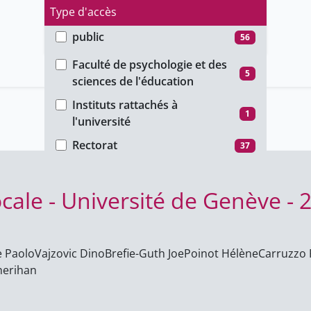
Type d'accès
public
56
Faculté
unige_restricted
5
Faculté de psychologie et des
5
sciences de l'éducation
Instituts rattachés à
1
l'université
Rectorat
37
ocale - Université de Genève - 
 Paolo
Vajzovic Dino
Brefie-Guth Joe
Poinot Hélène
Carruzzo 
herihan