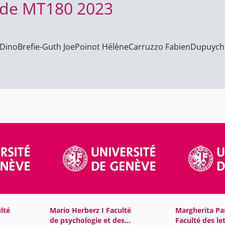
es de MT180 2023
 Dino
Brefie-Guth Joe
Poinot Hélène
Carruzzo Fabien
Dupuycha
lté
Mario Herberz I Faculté
Margherita Par
de psychologie et des
Faculté des le