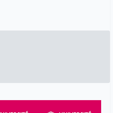
Wanjiru Melissa
15
Wenger Alexandre
15
blanc jan
15
grandjean michel
15
helg aline
15
tinguely frédéric
6
von der Weid Antoine
15