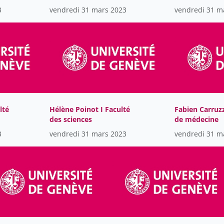
eks
sciences de l'éducation
3
vendredi 31 mars 2023
vendredi 31 m
lté
Hélène Poinot I Faculté
Fabien Carruzz
des sciences
de médecine
3
vendredi 31 mars 2023
vendredi 31 m