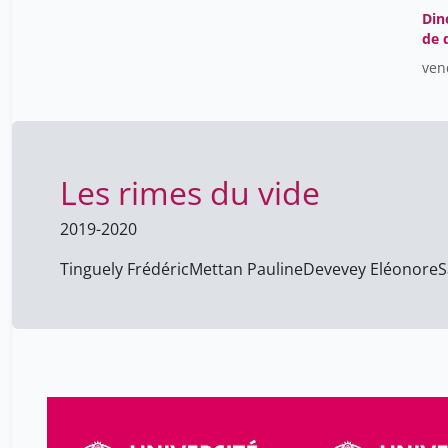
Din
de 
ven
Les rimes du vide
2019-2020
Tinguely Frédéric
Mettan Pauline
Devevey Eléonore
S