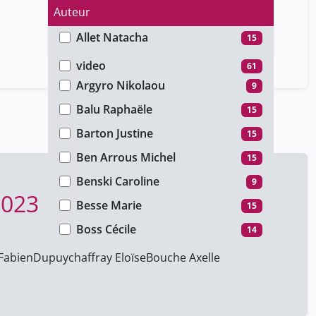
Auteur
Allet Natacha
15
Type de média
Amacher Korine
15
video
61
Argyro Nikolaou
9
Balu Raphaële
15
Barton Justine
15
Ben Arrous Michel
15
Benski Caroline
9
2023
Besse Marie
15
Boss Cécile
14
Bossi Magali
46
Fabien
Dupuychaffray Eloïse
Bouche Axelle
Bouche Axelle
25
Boškovska Nada
15