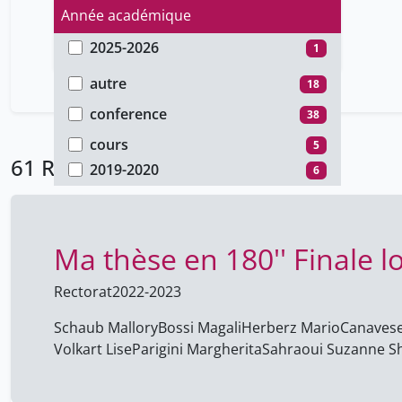
Année académique
2025-2026
1
Type de document
2024-2025
9
autre
18
2022-2023
30
conference
38
2021-2022
15
cours
5
61 Résultats
2019-2020
6
Ma thèse en 180'' Finale l
Rectorat
2022-2023
Schaub Mallory
Bossi Magali
Herberz Mario
Canavese
Volkart Lise
Parigini Margherita
Sahraoui Suzanne S