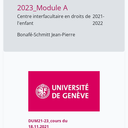
2023_Module A
Fisher Fumeaux Céline
17
GAILLET-MINKOV Nadia
Centre interfacultaire en droits de
2021-
2
l'enfant
2022
Garcia-Villarrubia Muñoz
17
Alberto
Bonafé-Schmitt Jean-Pierre
Gay Gaëllle
17
Ha-Vinh Leuchter Russia
17
IMHOOS Christophe
2
Maitre Guillaume
17
Menut Anouck
17
Ormières Clothilde
17
Rahmaty Zahra
17
Ruchonnet-Métrailler
17
Isabelle
DUM21-23_cours du
Schumacher Monika
18.11.2021
2