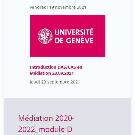
vendredi 19 novembre 2021
Stathopoulos Lefteris
17
Stollar Fabiola
17
Tercier Stéphane
17
Théate Mélanie
17
Von Bueren André
17
Von Overbeck Ottino Saskia
17
Introduction DAS/CAS en
Wagner Noémie
17
Médiation 23.09.2021
Wildhaber Barbara
17
jeudi 23 septembre 2021
Wosinski Benjy
17
Médiation 2020-
2022_module D