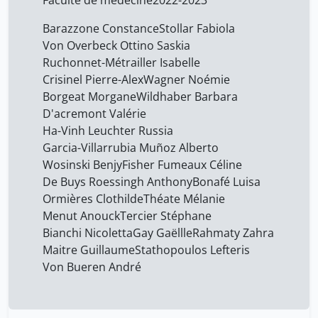
Faculté de médecine
2022-2023
Barazzone Constance
Stollar Fabiola
Von Overbeck Ottino Saskia
Ruchonnet-Métrailler Isabelle
Crisinel Pierre-Alex
Wagner Noémie
Borgeat Morgane
Wildhaber Barbara
D'acremont Valérie
Ha-Vinh Leuchter Russia
Garcia-Villarrubia Muñoz Alberto
Wosinski Benjy
Fisher Fumeaux Céline
De Buys Roessingh Anthony
Bonafé Luisa
Ormières Clothilde
Théate Mélanie
Menut Anouck
Tercier Stéphane
Bianchi Nicoletta
Gay Gaëllle
Rahmaty Zahra
Maitre Guillaume
Stathopoulos Lefteris
Von Bueren André