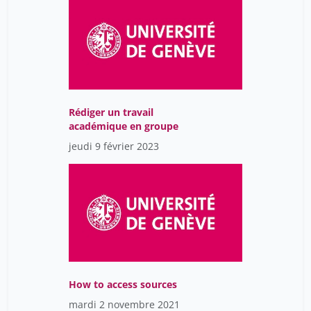
Bruno J. Strasser
46
Bruno Menon
46
Burri Haran
1
Bélanger Guy
46
Bétrancourt Mireille
46
Rédiger un travail
académique en groupe
Callas Diamanda
7
jeudi 9 février 2023
Camille Thomas
46
Chaperon Sylvie
7
Chetail Vincent
1
Christian Aliverti
46
Christophe Lamy
46
Claire Mouraby
46
How to access sources
Coppin Géraldine
1
mardi 2 novembre 2021