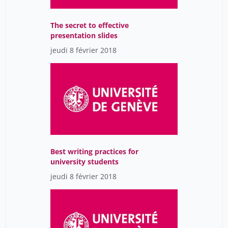
WAC Katarzyna
1
Wolff Hans
1
The secret to effective
presentation slides
Wouter Schaller
46
jeudi 8 février 2018
Yassine Camille
8
Yilmaz Ozcan
1
Yolande Estermann
46
Zongo Quentin
1
baertschi bernard
1
blanc jan
1
Best writing practices for
de ribaupierre anik
1
university students
frauenfelder ulrich
jeudi 8 février 2018
1
rigoli juan
8
serageldin ismail
1
thévenoz luc
1