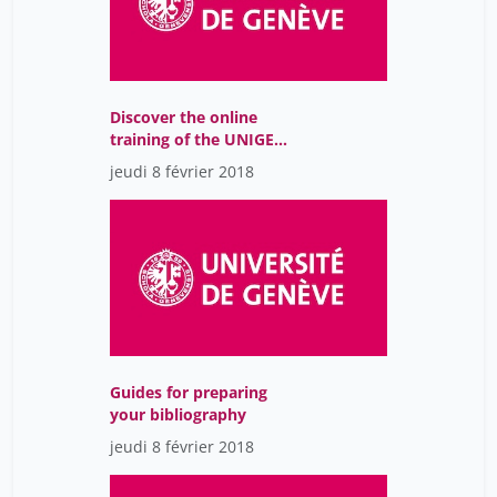
Jean-Philippe Accart
46
Jeannette Frey
46
Julien Da Costa
46
Discover the online
training of the UNIGE
Lacroix Alexandre
7
Library
jeudi 8 février 2018
Laure Mellifluo
1
Laure Ognois
46
Le Mens Magali
1
Lideikyte Huber Giedre
1
Loutan Louis
1
Machlout Maya
1
Guides for preparing
Mallory Schaub
47
your bibliography
Mallory Schaub Geley
jeudi 8 février 2018
46
Marc Robinson-Rechavi
46