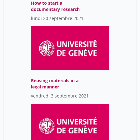
Duplan Karine
1
How to start a
documentary research
Dupont Anne-Sylvie
1
lundi 20 septembre 2021
Dupuis Sylviane
1
Eliane Blumer
46
Elsig Frédéric
1
Eva Gozzelino
1
Filippi Pie
1
Fischer Elizabeth
1
Reusing materials in a
legal manner
Fontana Pierre
1
vendredi 3 septembre 2021
Gardey Delphine
1
Gisin Nicolas
1
Gouilhers Solène
1
Guex Pauline
7