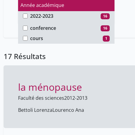
Année académique
2022-2023
16
Type de document
2012-2013
1
conference
16
cours
1
17 Résultats
la ménopause
Faculté des sciences
2012-2013
Bettoli Lorenza
Lourenco Ana