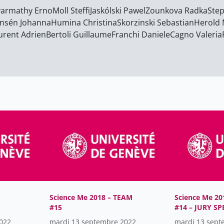
armathy Erno
Moll Steffi
Jaskólski Pawel
Zounkova Radka
Ste
ensén Johanna
Humina Christina
Skorzinski Sebastian
Herold 
urent Adrien
Bertoli Guillaume
Franchi Daniele
Cagno Valeria
Science Me 2018 – TEAM
Science Me 20
#15
#14 – JURY SP
PRIZE
022
mardi 13 septembre 2022
mardi 13 sept