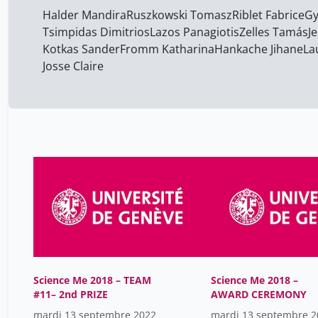
Halder Mandira
Ruszkowski Tomasz
Riblet Fabrice
Gy
Tsimpidas Dimitrios
Lazos Panagiotis
Zelles Tamás
J
Kotkas Sander
Fromm Katharina
Hankache Jihane
La
Josse Claire
Science Me 2018 – TEAM
Science Me 2018 –
#11– 2nd PRIZE
AWARD CEREMONY
mardi 13 septembre 2022
mardi 13 septembre 2