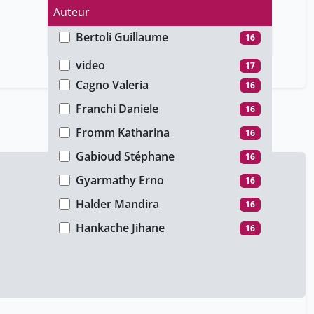
Auteur
Bertoli Guillaume
16
Type de média
Bettoli Lorenza
1
video
17
Cagno Valeria
16
Franchi Daniele
16
Fromm Katharina
16
Gabioud Stéphane
16
Gyarmathy Erno
16
Halder Mandira
16
Hankache Jihane
16
Hemmann Florin
16
Herold Marius
16
Humina Christina
16