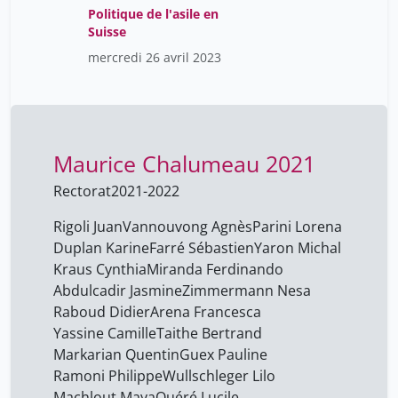
Politique de l'asile en
Vannouvong Agnès
14
Suisse
Willemin Véronique
14
mercredi 26 avril 2023
Wullschleger Lilo
14
Yaron Michal
14
Yassine Camille
14
Maurice Chalumeau 2021
Zimmermann Nesa
14
Rectorat
2021-2022
calmy-rey micheline
1
Rigoli Juan
Vannouvong Agnès
Parini Lorena
rigoli juan
14
Duplan Karine
Farré Sébastien
Yaron Michal
Kraus Cynthia
Miranda Ferdinando
Abdulcadir Jasmine
Zimmermann Nesa
Raboud Didier
Arena Francesca
Yassine Camille
Taithe Bertrand
Markarian Quentin
Guex Pauline
Ramoni Philippe
Wullschleger Lilo
Machlout Maya
Quéré Lucile