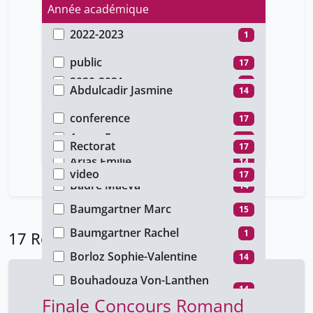
Année académique
2022-2023
1
Type d'accès
2021-2022
15
public
17
Auteur
2020-2021
1
Abdulcadir Jasmine
14
Type de document
Ali Dhraief Mohamed
1
conference
17
Faculté
Arena Francesca
14
Rectorat
17
Type de média
Arias Émilie
14
video
17
Badré Maéva
14
Baumgartner Marc
15
Baumgartner Rachel
1
17 Résultats
Borloz Sophie-Valentine
14
Bouhadouza Von-Lanthen
14
Véronique
Finale Concours Romand