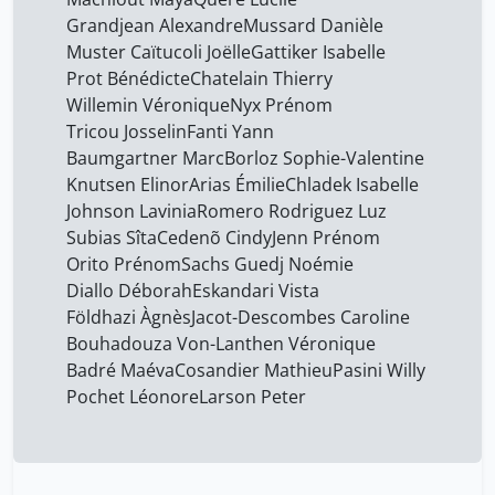
Grandjean Alexandre
Mussard Danièle
Muster Caïtucoli Joëlle
Gattiker Isabelle
Prot Bénédicte
Chatelain Thierry
Willemin Véronique
Nyx Prénom
Tricou Josselin
Fanti Yann
Baumgartner Marc
Borloz Sophie-Valentine
Knutsen Elinor
Arias Émilie
Chladek Isabelle
Johnson Lavinia
Romero Rodriguez Luz
Subias Sîta
Cedenõ Cindy
Jenn Prénom
Orito Prénom
Sachs Guedj Noémie
Diallo Déborah
Eskandari Vista
Földhazi Àgnès
Jacot-Descombes Caroline
Bouhadouza Von-Lanthen Véronique
Badré Maéva
Cosandier Mathieu
Pasini Willy
Pochet Léonore
Larson Peter