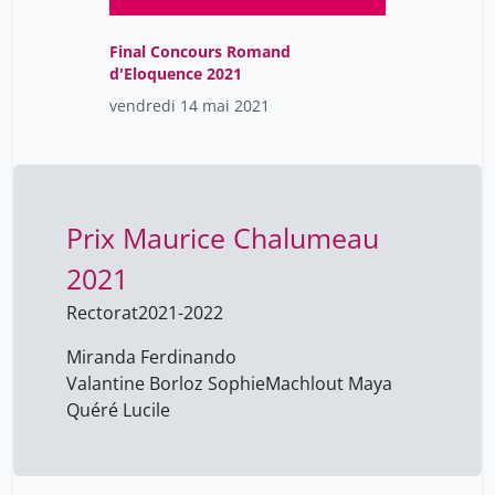
Farré Sébastien
14
Fontanet Nathalie
1
Final Concours Romand
Földhazi Àgnès
14
vendredi 14 mai 2021
Gattiker Isabelle
14
Grandjean Alexandre
14
Guex Pauline
14
Prix Maurice Chalumeau
Jacot-Descombes Caroline
14
Jenn Prénom
2021
14
Johnson Lavinia
14
Rectorat
2021-2022
Knutsen Elinor
14
Miranda Ferdinando
Kraus Cynthia
Valantine Borloz Sophie
Machlout Maya
14
Quéré Lucile
Krystal Claret
1
Larson Peter
14
Lederrey Megane
1