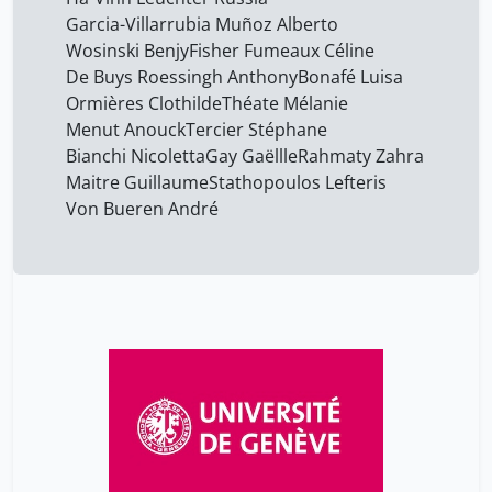
Garcia-Villarrubia Muñoz Alberto
Wosinski Benjy
Fisher Fumeaux Céline
De Buys Roessingh Anthony
Bonafé Luisa
Ormières Clothilde
Théate Mélanie
Menut Anouck
Tercier Stéphane
Bianchi Nicoletta
Gay Gaëllle
Rahmaty Zahra
Maitre Guillaume
Stathopoulos Lefteris
Von Bueren André