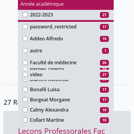
Année académique
2022-2023
27
Type d'accès
password_restricted
17
Auteur
public
10
Addeo Alfredo
10
Type de document
Barazzone Constance
27
autre
1
Faculté
Bergeron Anne
10
conference
26
Faculté de médecine
26
Type de média
Berney Thierry
10
video
27
Bianchi Nicoletta
17
Bonafé Luisa
17
Borgeat Morgane
17
27 Résultats
Calmy Alexandra
10
Collart Martine
10
Leçons Professorales Fac
Crisinel Pierre-Alex
17