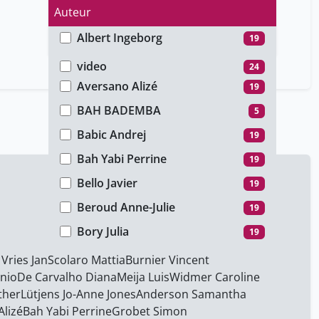
Auteur
Albert ​Ingeborg
19
Type de média
Anderson ​Samantha
19
video
24
Aversano ​Alizé
19
BAH BADEMBA
5
Babic Andrej
19
Bah Yabi Perrine
19
Bello Javier
19
Beroud Anne-Julie
19
Bory Julia
19
Burnier Vincent
19
Vries Jan
Scolaro Mattia
Burnier Vincent
nio
De Carvalho Diana
Meija Luis
Widmer Caroline
Calvet Silvia Marquez
19
ther
Lütjens Jo-Anne Jones
Anderson ​Samantha
Chatila Abdallah
19
Alizé
Bah Yabi Perrine
Grobet Simon