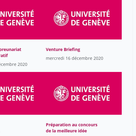
Grobet Simon
19
H. Miners ​James
19
HUQ Hamidul
19
Hababou Rebecca
19
preunariat
Venture Briefing
Hugon Caroline
19
atif
mercredi 16 décembre 2020
Instruments Cogito
19
écembre 2020
Kassem Loulia
19
Kneissler Thierry
19
Levallois Julien
19
Levallois ​Julien
19
Lütjens Jo-Anne Jones
19
Maillart Thomas
19
Préparation au concours
de la meilleure idée
Mastrangelo Juana
19