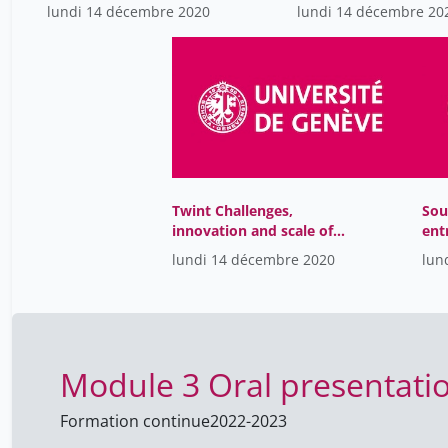
situation
offertes par la
lundi 14 décembre 2020
lundi 14 décembre 20
valorisation de la
recherche-
Twint Challenges,
Sou
innovation and scale of
ent
business
pér
lundi 14 décembre 2020
lun
sol
Module 3 Oral presentat
Formation continue
2022-2023