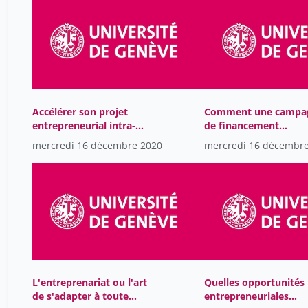
Accélérer son projet
Comment une campa
entrepreneurial intra-
de financement
muros Présentation des
participatif propulse
mercredi 16 décembre 2020
mercredi 16 décembr
pré-incubateurs de
votre projet-
l'UNIGE
L'entreprenariat ou l'art
Quelles opportunités
de s'adapter à toute
entrepreneuriales