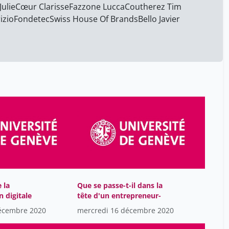
ulie
Cœur Clarisse
Coutherez Tim
Fazzone Lucca
Coutherez Tim
19
izio
Fondetec
Swiss House Of Brands
Bello Javier
Cœur Clarisse
19
David Bastien
19
Deleaval Cyril
19
Desmis Virginie
19
Donninger Bertrand
19
Durham Lynn
19
Fatio Antoine
19
Fazzone Lucca
19
Fernandez Marquez Jose
19
Luis
e la
Que se passe-t-il dans la
Firmin Lea
19
 digitale
tête d'un entrepreneur-
Fondetec
écembre 2020
mercredi 16 décembre 2020
19
Gambardella Antonio
19