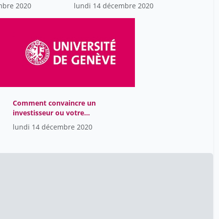
mbre 2020
lundi 14 décembre 2020
Meija Luis
19
Miéville Laurent
19
Mushtaq Fajer
19
Neuenschwander Giordano
19
Oeggerli Romain
19
Ott David
19
Comment convaincre un
Pegenaute Blas
investisseur ou votre
19
directeur financier de
lundi 14 décembre 2020
Pellaux Yohann
19
votre idée ?
Ranieri Maurizio
19
Reka Kustrim
19
Roth Antoine
19
Roussin Nicolas
19
Rys Alexandra
19