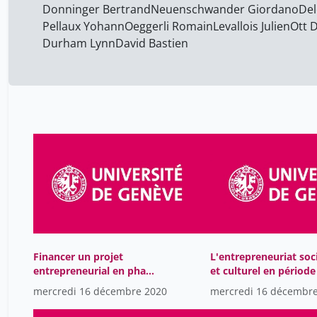
Donninger Bertrand
Neuenschwander Giordano
Del
Pellaux Yohann
Oeggerli Romain
Levallois Julien
Ott 
Durham Lynn
David Bastien
Financer un projet
L'entrepreneuriat soc
entrepreneurial en phase
et culturel en période
de démarrage
confinement gouffre 
mercredi 16 décembre 2020
mercredi 16 décembr
opportunité-