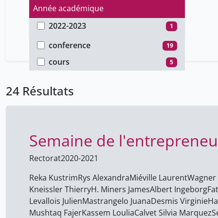
Année académique
2022-2023
1
Type de document
2021-2022
4
conference
19
2020-2021
19
cours
5
24 Résultats
Semaine de l'entrepreneu
Rectorat
2020-2021
Reka Kustrim
Rys Alexandra
Miéville Laurent
Wagner 
Kneissler Thierry
H. Miners ​James
Albert ​Ingeborg
Fa
Levallois ​Julien
Mastrangelo Juana
Desmis Virginie
Ha
Mushtaq Fajer
Kassem Loulia
Calvet Silvia Marquez
S