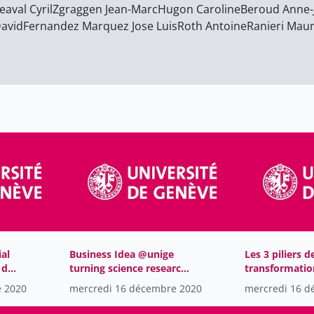
eaval Cyril
Zgraggen Jean-Marc
Hugon Caroline
Beroud Anne-J
David
Fernandez Marquez Jose Luis
Roth Antoine
Ranieri Maur
ial
Business Idea @unige
Les 3 piliers d
 de
turning science research
transformation
ou
into successful
e 2020
mercredi 16 décembre 2020
mercredi 16 d
companies