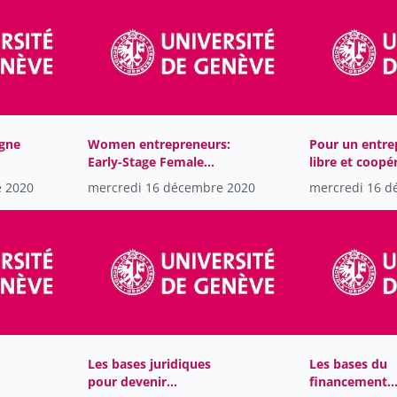
gne
Women entrepreneurs:
Pour un entre
Early-Stage Female
libre et coopér
Founder Roundtable
e 2020
mercredi 16 décembre 2020
mercredi 16 d
Les bases juridiques
Les bases du
pour devenir
financement