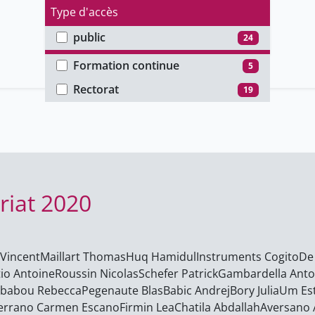
Type d'accès
public
24
Faculté
Formation continue
5
Rectorat
19
riat 2020
Vincent
Maillart Thomas
Huq Hamidul
Instruments Cogito
De 
tio Antoine
Roussin Nicolas
Schefer Patrick
Gambardella Anto
babou Rebecca
Pegenaute Blas
Babic Andrej
Bory Julia
Um Es
errano Carmen Escano
Firmin Lea
Chatila Abdallah
Aversano ​