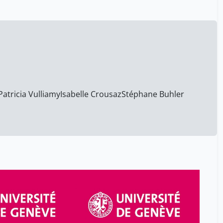
Montagnuolo Maurizio
1
Muller-Collard Marion
8
Nguyen Vinh-Kin
25
Oliver Hartley
19
Olivier Michielin
12
Patricia Vulliamy
Isabelle Crousaz
Stéphane Buhler
Ouaknin Marc-Alain
9
Papaux Van Delden Marie-
25
Laure
Patricia Vulliamy
19
Peiry Lucienne
8
Pilz Kathrin
25
Pécoul Bernard
25
Rassmussen Anne
25