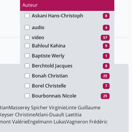
Auteur
Askani Hans-Christoph
8
Type de média
Atlani-Duault Laetitia
25
audio
4
Axel Bühler
1
video
57
Bahloul Kahina
9
Baptiste Werly
1
Berchtold Jacques
8
Bonah Christian
25
Borel Christelle
7
Bourbonnais Nicole
25
Bouvier Paul
25
tian
Masserey Spicher Virginie
Linte Guillaume
Keyser Christine
Atlani-Duault Laetitia
Butler David
1
mont Valérie
Engelmann Lukas
Vagneron Frédéric
Butler Judith
4