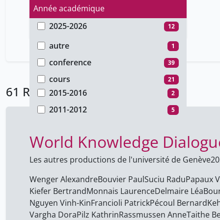
Année académique
2025-2026
12
Type de document
2024-2025
7
autre
1
2022-2023
10
conference
39
2020-2021
25
cours
21
61 Résultats
2015-2016
2
2011-2012
5
World Knowledge Dialogu
Les autres productions de l'université de Genève
20
Wenger Alexandre
Bouvier Paul
Suciu Radu
Papaux V
Kiefer Bertrand
Monnais Laurence
Delmaire Léa
Bour
Nguyen Vinh-Kin
Francioli Patrick
Pécoul Bernard
Keh
Vargha Dora
Pilz Kathrin
Rassmussen Anne
Taithe B