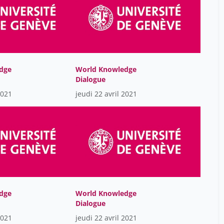
Kehr Janina
25
Keyser Christine
25
Kiefer Bertrand
25
Lachenal Guillaume
25
Lauriane Savoy
dge
World Knowledge
1
Dialogue
Lempen Karine
4
2021
jeudi 22 avril 2021
Linte Guillaume
25
Luc Bulundwe
1
Macchi Jean-Daniel
8
Manuel Gobet
1
Mariel Mazzocco
1
Masserey Spicher Virginie
25
dge
World Knowledge
Dialogue
Mazzocco Mariel
2
2021
jeudi 22 avril 2021
Monnais Laurence
25