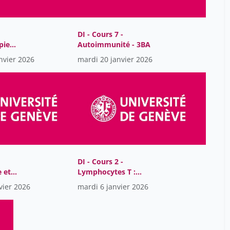
Sascha Cosandey
1
Sophie Vandenberghe-Dürr
19
DI - Cours 7 -
Sow Fatou
4
pie
Autoimmunité - 3BA
Stéphane Buhler
nvier 2026
mardi 20 janvier 2026
19
Stéphanie Hugues
19
Suciu Radu
25
Taithe Bertrand
25
Thomas Longval
19
Thélot Jérôme
8
DI - Cours 2 -
Toutous Trellu Laurence
25
 et
Lymphocytes T :
Ueli Zahnd
fonctions effectrice et
1
vier 2026
mardi 6 janvier 2026
 - 3BA
tolérance
Vagneron Frédéric
25
immunologique - 3BA
Vargha Dora
25