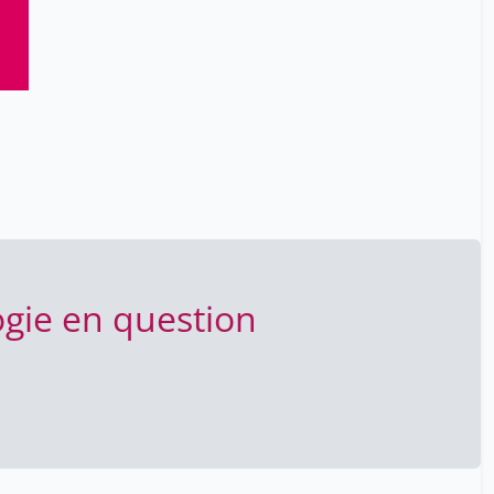
Wenger Alexandre
25
Zinsstag-Klopfenstein Jakob
25
parmentier elisabeth
9
rueff martin
8
waterlot ghislain
10
gie en question