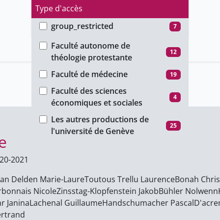
Type d'accès
group_restricted
7
Faculté
ho_restricted
12
Faculté autonome de
12
théologie protestante
public
42
Faculté de médecine
19
Faculté des sciences
4
économiques et sociales
Les autres productions de
25
l'université de Genève
e
20-2021
an Delden Marie-Laure
Toutous Trellu Laurence
Bonah Chris
bonnais Nicole
Zinsstag-Klopfenstein Jakob
Bühler Nolwenn
r Janina
Lachenal Guillaume
Handschumacher Pascal
D'acre
ertrand