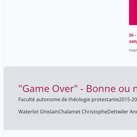
DI -
san
mar
"Game Over" - Bonne ou m
Faculté autonome de théologie protestante
2015-2
Waterlot Ghislain
Chalamet Christophe
Dettwiler An