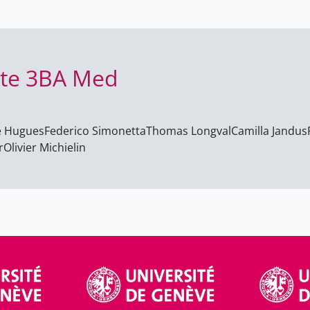
ite 3BA Med
e Hugues
Federico Simonetta
Thomas Longval
Camilla Jandus
r
Olivier Michielin