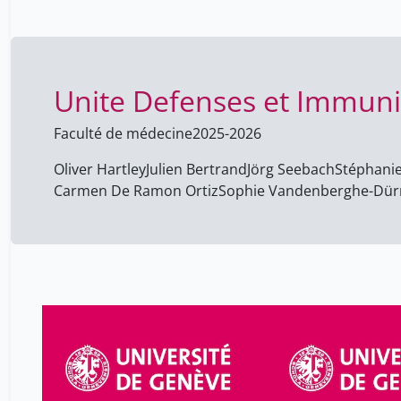
Unite Defenses et Immun
Faculté de médecine
2025-2026
Oliver Hartley
Julien Bertrand
Jörg Seebach
Stéphani
Carmen De Ramon Ortiz
Sophie Vandenberghe-Dür