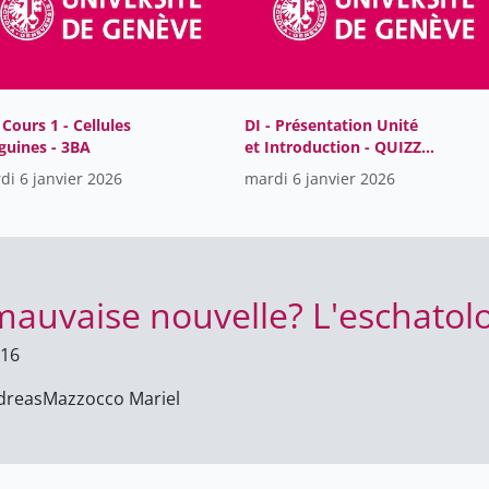
 Cours 1 - Cellules
DI - Présentation Unité
guines - 3BA
et Introduction - QUIZZ
concepts
di 6 janvier 2026
mardi 6 janvier 2026
immunologiques
auvaise nouvelle? L'eschatolo
016
dreas
Mazzocco Mariel