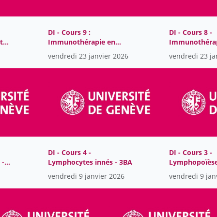
DI - Cours 9 :
DI - Cours 8 -
t
Immunothérapie en
Immunothéra
hématologie - 3BA
tumeurs - 3BA
vendredi 23 janvier 2026
vendredi 23 ja
DI - Cours 4 -
DI - Cours 3 -
 -
Lymphocytes innés - 3BA
Lymphopoïèse
activation des
vendredi 9 janvier 2026
vendredi 9 jan
lymphocytes B