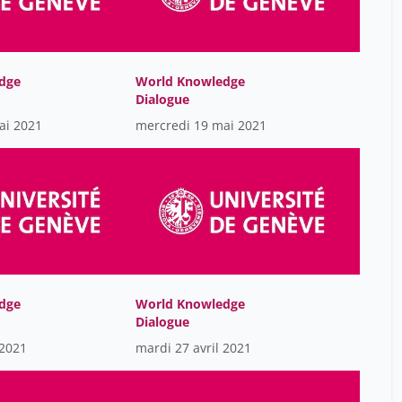
Engelmann Lukas
25
Federico Simonetta
19
Ferranti Ferrante
8
dge
World Knowledge
Francioli Patrick
Dialogue
25
ai 2021
mercredi 19 mai 2021
Gaby Palmer-Lourenco
7
Gardey Delphine
4
Handschumacher Pascal
25
Isabelle Crousaz
19
Jean-Daniel Macchi
1
Jodie Sangiorgio
1
dge
World Knowledge
Julien Bertrand
19
Dialogue
Jörg Seebach
19
 2021
mardi 27 avril 2021
Jörg Stolz
1