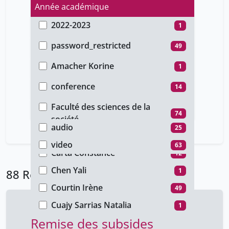
Année académique
2022-2023
1
Type d'accès
2021-2022
26
password_restricted
49
Auteur
2020-2021
24
public
14
Amacher Korine
1
Type de document
2018-2019
37
unige_restricted
25
Aykac Elcin Cagla
86
conference
14
Faculté
Aykaç Çagla
1
cours
74
Faculté des sciences de la
Type de média
74
Bennani-Chraïbi Mounia
société
1
audio
25
Blanche Coralie
Rectorat
12
14
video
63
Carta Constance
12
Chen Yali
1
88 Résultats
Courtin Irène
49
Cuajy Sarrias Natalia
1
Remise des subsides
Debonneville Julien
25