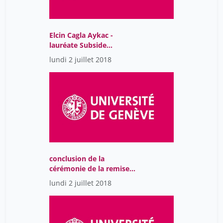
Ruggiero Roberta
12
Vazquez Lucia Morado
12
Elcin Cagla Aykac -
cattacin sandro
49
lauréate Subside
tremplin 2018-2019
oris michel
49
lundi 2 juillet 2018
staszak jean-françois
25
conclusion de la
cérémonie de la remise
des subsides tremplin
lundi 2 juillet 2018