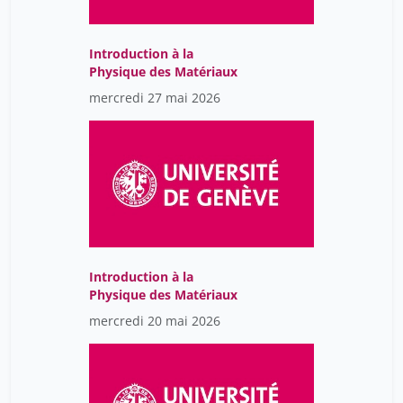
Budry Carbó Adrià
28
Buerli Stefan
34
Introduction à la
Bujard Marianne
42
Physique des Matériaux
Bulundwe Luc
mercredi 27 mai 2026
11
Burgi Pierre-Yves
56
Burkhalter Didier
15
Burnier Eric
30
Burnier Vincent
19
Butticaz Simon
36
Introduction à la
Béchara Soha
28
Physique des Matériaux
Bétrancourt Mireille
6
mercredi 20 mai 2026
Bévant Julie
11
Calmy Alexandra
19
Calvet Silvia Marquez
19