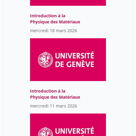
Cohen Yves
42
Coignet Elise
13
Introduction à la
Physique des Matériaux
Collet Isabelle
31
mercredi 18 mars 2026
Collet Tinh-Hai
1
Colliard Cynthia
7
Colonna Cécile
8
Coman Schmid Diana
34
Condorelli Luigi
14
Conforti Maria
8
Introduction à la
Cooper Marcus
Physique des Matériaux
1
mercredi 11 mars 2026
Coppin Géraldine
5
Coralie Fournier
60
Cornet Eloise
2