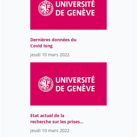
Bonard Constant
26
Bonnevie Laure
7
Bonvin Eric
42
Bordessoule Gilliéron Nadine
1
Dernières données du
Covid long
Borer Hagit
26
jeudi 10 mars 2022
Borg Nils
1
Borgeat Morgane
17
Borodavkin Alexei
15
Bory Julia
19
Bosko Karel
31
Bossart Camille
28
Etat actuel de la
Boudabbous Sana
10
recherche sur les prises
en charge ambulatoires
Boudrand éric
jeudi 10 mars 2022
1
du Covid