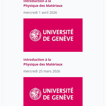
Introduction à la
Physique des Matériaux
Christophe Chalamet
18
mercredi 1 avril 2026
Christophe Combescure
1
Christophe Gaudet-
60
Blavignac
Christophe Lamy
6
Châtelain Didier
4
Cicchini Marco
28
Introduction à la
Clapham Andrew
14
Physique des Matériaux
Clara James
30
mercredi 25 mars 2026
Claudia Welz
17
Claudine Sauvain-Dugerdil
30
Clivaz Claire
34
Coghe Samuël
8