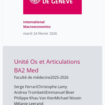
Ehret Georg
2
Eigenmann Julie
28
International
El Bachiri Leila
28
Macroeconomics
Eliez Stephan
2
mardi 24 février 2026
Emamzadah Parwana
21
Emeline Bolmont
1
Emmanuel Biver
6
Unité Os et Articulations
Enrico Chavez
60
BA2 Med
Entin Mark
15
Faculté de médecine
2025-2026
Erard Jacques
19
Eric Féraille
Serge Ferrari
Christophe Lamy
21
Andrea Trombetti
Emmanuel Biver
Erkens Richard
17
Philippe Khau Van Kien
Michael Nissen
Erofeev Viktor
15
Mélanie Legrand