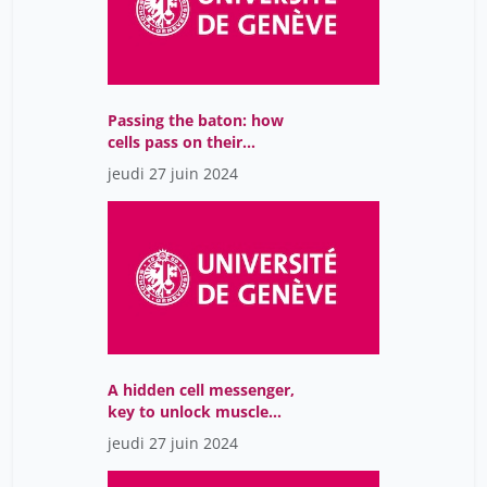
lombardo patrizia
2
porret michel
2
von Ritter David
7
Passing the baton: how
von Waldow Harald
34
cells pass on their
Ávila Núria Rodríguez
blueprint to the next
7
jeudi 27 juin 2024
generation
A hidden cell messenger,
key to unlock muscle
regeneration
jeudi 27 juin 2024