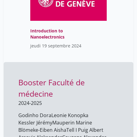
Meija Luis
1
Menache Starobinski
19
Caroline
Introduction to
Menut Anouck
17
Nanoelectronics
Menzinger Sébastien
10
jeudi 19 septembre 2024
Meraldi Patrick
7
Meyer Bertrand
3
Meyer Philippe
19
Booster Faculté de
Mieville Valentin
22
médecine
Miéville Laurent
1
2024-2025
Monroe Christopher
3
Godinho Dora
Leonie Konopka
Morpurgo Alberto
3
Kessler Jérémy
Mauperin Marine
Mortensen Maria
7
Blömeke-Eiben Aisha
Tell I Puig Albert