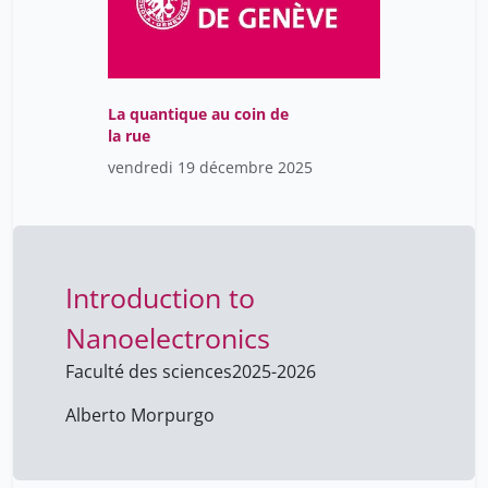
Bonnici François
6
Borgeat Morgane
17
Bory Julia
1
La quantique au coin de
Bradstreet Richard
6
la rue
Brage Tomas
7
vendredi 19 décembre 2025
Brown Gordon
2
Buerli Stefan
34
Burgi Pierre-Yves
34
Introduction to
Burnier Vincent
1
Nanoelectronics
Calmy Alexandra
19
Faculté des sciences
2025-2026
Calvet Silvia Marquez
1
Alberto Morpurgo
Calza Anne-Marie
10
Carvalho Louise
7