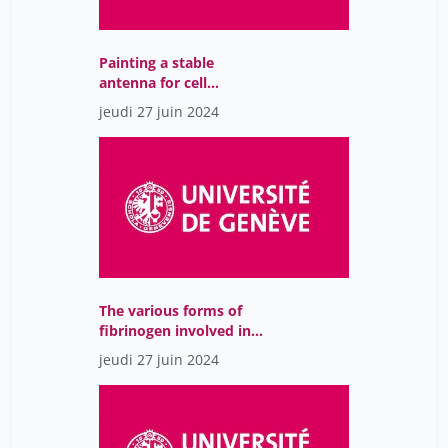
Wittenburg Peter
34
Wosinski Benjy
17
Painting a stable
antenna for cell
Wüthrich Morgane
7
communication
jeudi 27 juin 2024
Yantarasri Fah
22
YounJu So
22
Zaki Myret
7
albert michel
2
asor rosa alberto
2
cazeaux hugues
34
The various forms of
cortes Begonia
10
fibrinogen involved in
blood clotting
de Carvalho Diana
jeudi 27 juin 2024
1
de Vries Jan
1
de pury albert
1