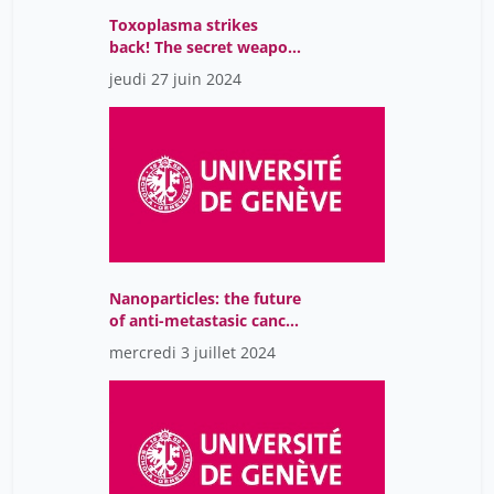
Toxoplasma strikes
Pace Alberto
34
back! The secret weapon
of a parasite
Palazzi Marcello
6
jeudi 27 juin 2024
Palazzo Bettina
7
Paola Merlot
13
Parmelin Guy
3
Pegenaute Blas
1
Pena John
3
Perini Lionel
Nanoparticles: the future
34
of anti-metastasic cancer
Peter Henry
6
treatment
mercredi 3 juillet 2024
Peytavin Lucile
7
Pfammatter Vincent
6
Picco-Schwendener Anna
34
Pirinoli Christine
34