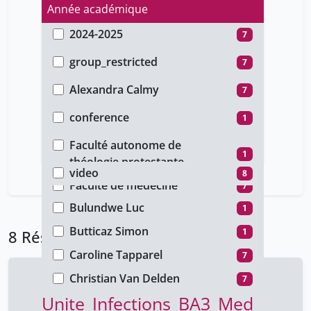
Année académique
2024-2025
7
Type d'accès
2020-2021
1
group_restricted
7
Auteur
public
1
Alexandra Calmy
7
Type de document
Amsler Frédéric
1
conference
1
Faculté
Angela Huttner
7
cours
7
Faculté autonome de
Type de média
1
Arnaud Riat
théologie protestante
7
video
8
Aude Nguyen
Faculté de médecine
7
7
Bulundwe Luc
1
Butticaz Simon
1
8 Résultats
Caroline Tapparel
7
Christian Van Delden
7
Unite_Infections_BA3_Med
Christiane Eberhardt
7