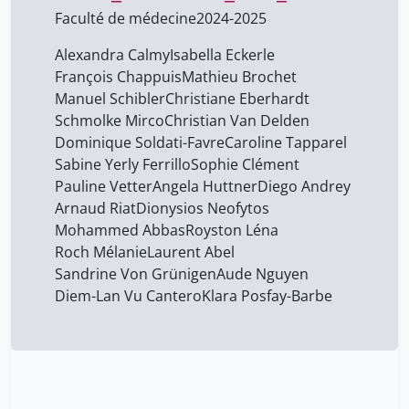
Faculté de médecine
2024-2025
Dettwiler Andreas
1
Diego Andrey
7
Alexandra Calmy
Isabella Eckerle
François Chappuis
Mathieu Brochet
Diem-Lan Vu Cantero
7
Manuel Schibler
Christiane Eberhardt
Dionysios Neofytos
7
Schmolke Mirco
Christian Van Delden
Dominique Soldati-Favre
Caroline Tapparel
Dominique Soldati-Favre
7
Sabine Yerly Ferrillo
Sophie Clément
François Chappuis
7
Pauline Vetter
Angela Huttner
Diego Andrey
Isabella Eckerle
Arnaud Riat
Dionysios Neofytos
7
Mohammed Abbas
Royston Léna
Klara Posfay-Barbe
7
Roch Mélanie
Laurent Abel
Laurent Abel
7
Sandrine Von Grünigen
Aude Nguyen
Diem-Lan Vu Cantero
Klara Posfay-Barbe
Macchi Jean-Daniel
1
Manuel Schibler
7
Mathieu Brochet
7
Mohammed Abbas
7