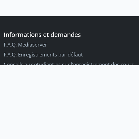
Informations et demandes
F.A.Q. Mediaserver
F.A.Q. Enregistrements par défaut
Conseils aux étudiant-es sur l’enregistrement des cours
Conseils aux enseignant-es sur l'enregistrement des
cours
Autres outils Unige
Moodle
Portfolio
Tandems linguistiques
Archive-ouverte