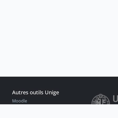
Autres outils Unige
Moodle
Portfolio
nt
Tandems linguistiques