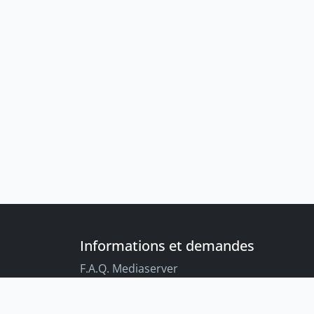
Informations et demandes
F.A.Q. Mediaserver
F.A.Q. Enregistrements par défaut
Conseils aux étudiant-es sur l’enregistreme