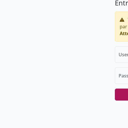
Ent
par
Att
Use
Pas