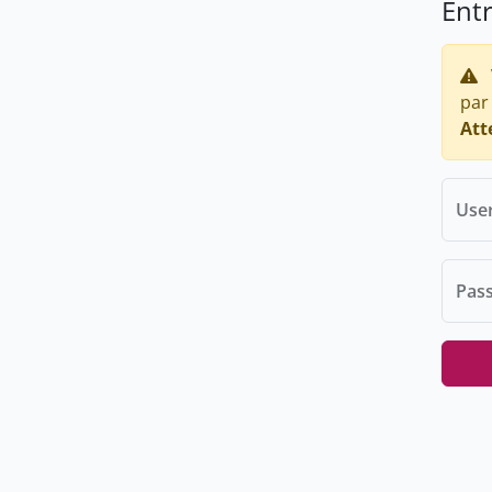
Ent
par
Att
Use
Pas