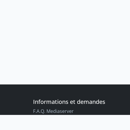
Informations et demandes
F.A.Q. Mediaserver
F.A.Q. Enregistrements par défaut
Conseils aux étudiant-es sur l’enregistreme