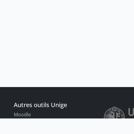
Autres outils Unige
Moodle
Portfolio
nt
Tandems linguistiques