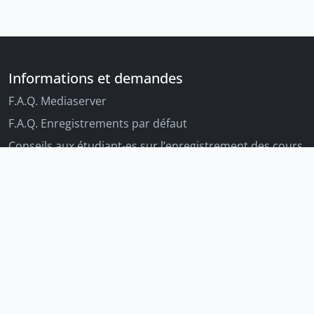
Informations et demandes
F.A.Q. Mediaserver
F.A.Q. Enregistrements par défaut
Conseils aux étudiant-es sur l’enregistrement des cours
Conseils aux enseignant-es sur l'enregistrement des
cours
Autres outils Unige
Moodle
Portfolio
Tandems linguistiques
Archive-ouverte