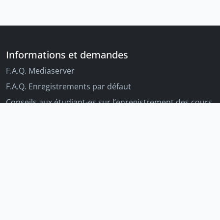
Informations et demandes
F.A.Q. Mediaserver
F.A.Q. Enregistrements par défaut
Conseils aux étudiant-es sur l’enregistrement des cours
Conseils aux enseignant-es sur l'enregistrement des
cours
Autres outils Unige
Moodle
Portfolio
Tandems linguistiques
Archive-ouverte