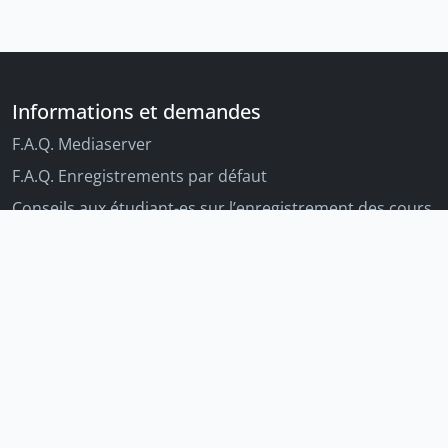
Informations et demandes
F.A.Q. Mediaserver
F.A.Q. Enregistrements par défaut
Conseils aux étudiant-es sur l’enregistrement des cours
Conseils aux enseignant-es sur l'enregistrement des
cours
Autres outils Unige
Moodle
Portfolio
Tandems linguistiques
Archive-ouverte