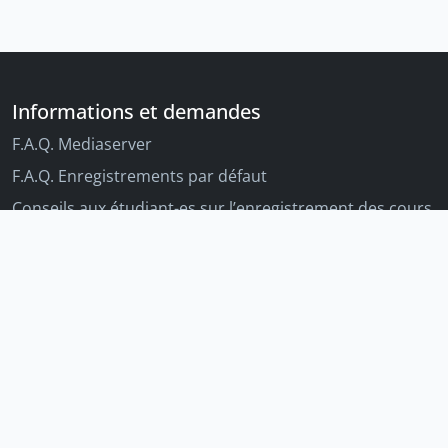
Informations et demandes
F.A.Q. Mediaserver
F.A.Q. Enregistrements par défaut
Conseils aux étudiant-es sur l’enregistrement des cours
Conseils aux enseignant-es sur l'enregistrement des
cours
Autres outils Unige
Moodle
Portfolio
Tandems linguistiques
Archive-ouverte