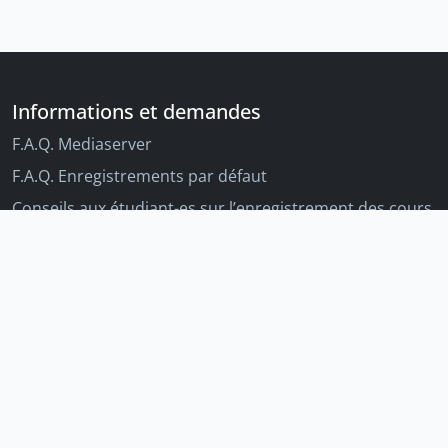
Informations et demandes
F.A.Q. Mediaserver
F.A.Q. Enregistrements par défaut
Conseils aux étudiant-es sur l’enregistrement des cours
Conseils aux enseignant-es sur l'enregistrement des
cours
Autres outils Unige
Moodle
Portfolio
Tandems linguistiques
Archive-ouverte