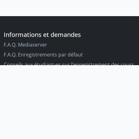
Informations et demandes
F.A.Q. Mediaserver
F.A.Q. Enregistrements par défaut
Conseils aux étudiant-es sur l’enregistrement des cours
Conseils aux enseignant-es sur l'enregistrement des
cours
Autres outils Unige
Moodle
Portfolio
Tandems linguistiques
Archive-ouverte